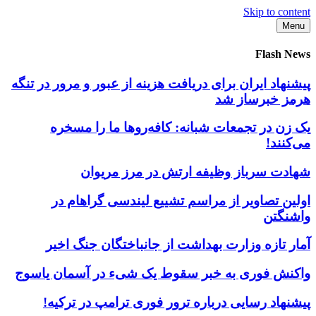
Skip to content
Menu
Flash News
پیشنهاد ایران برای دریافت هزینه از عبور و مرور در تنگه
هرمز خبرساز شد
یک زن در تجمعات شبانه: کافه‌روها ما را مسخره
می‌کنند!
شهادت سرباز وظیفه ارتش در مرز مریوان
اولین تصاویر از مراسم تشییع لیندسی گراهام در
واشنگتن
آمار تازه وزارت بهداشت از جانباختگان جنگ اخیر
واکنش فوری به خبر سقوط یک شیء در آسمان یاسوج
پیشنهاد رسایی درباره ترور فوری ترامپ در ترکیه!