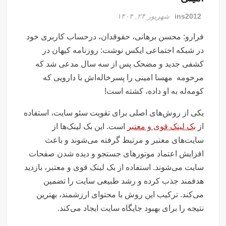
تصاویر تصادف زنجیره‌ای ۱۲ خودرو در تهران
ins2012
شهریور ۲۴, ۱۴۰۴
سفر فوری وزیر خارجه پاکستان درباره توافق ایران
اولین جلسه امنیتی ایران و امارات پس از جنگ؟!
فرارو: محسن برهانی، حقوقدان، درحساب کاربری خود
جاسوسی اسرائیل از مقامات آمریکا در خصوص ایران
در شبکه اجتماعی ایکس نوشت: روزنامه کیهان در
سفره عقدی که با پهپاد در میدان انقلاب برپا شد
کشفی جدید و ‌مضحک پس از سه سال مدعی شد که
مرحومه ‌ مهسا امینی⁩ را پسرخاله‌اش با دارویی که
این سه نفر بد اخلاق‌ترین ایرانی‌های ۲۴ ساعت اخیر هستند
کومه‌له به او داده، کشته است!
آیت‌الله دژکام: قرآن و عترت کلید هویت و حل مشکلات فرهنگی
جامعه‌اند
یکی از روش‌های اصلی برای تقویت سئو سایت، استفاده
از
بک لینک قوی و معتبر
است. این بک لینک‌ها از
وزش باد و غبار رقیق، پدیده غالب هوای کرمانشاه است
سایت‌های معتبر و مرتبط گرفته می‌شوند و باعث
توییت خبرساز مشاور قالیباف درباره سفر نتانیاهو
افزایش اعتماد موتورهای جستجو و دیده شدن صفحات
گزارش خبرگزاری مهر از اعتراضات امروز در مشهد
سایت می‌شوند. استفاده از بک لینک قوی و معتبر، بازدید
بازداشت ۴ نفر در پی حمله به فرمانداری فسا
هدفمند جذب کرده و رشد طبیعی سایت را تضمین
در ساعات اخیر اینترنت برخی مردم قطع شد
می‌کند. ترکیب این روش با محتوای ارزشمند، بهترین
جزئیات ناآرامیِ امروز در خیابان جمهوری تهران
نتیجه را برای بهبود جایگاه سایت ایجاد می‌کند.