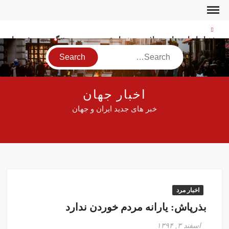
Ski
t
conten
پیشنهاد ایران برای دریافت هزینه از عبور و مرور در تنگه هرمز خبرساز
شد
Search
یک زن در تجمعات شبانه: کافه‌روها ما را مسخره می‌کنند!
شهادت سرباز وظیفه ارتش در مرز مریوان
اخبار جهان
اولین تصاویر از مراسم تشییع لیندسی گراهام در واشنگتن
خبر های جدید ایران و جهان
آمار تازه وزارت بهداشت از جانباختگان جنگ اخیر
واکنش فوری به خبر سقوط یک شیء در آسمان یاسوج
پیشنهاد رسایی درباره ترور فوری ترامپ در ترکیه!
افزایش استفاده از مسیر عمان برای عبور از تنگه هرمز
اختلال بانک‌های کشور برطرف شد
سنتکام خبر بسته شدن تنگه هرمز را رد کرد!
اخبار مرد
خبرنگار الجزیره: آغاز استفاده ایران از منابع مالی مسدود شده
بذرپاش: یارانه مردم خوردن ندارد
دلار در چند ساعت ۱۲ هزار تومان عقب‌نشینی کرد
اسفند ۳, ۱۳۹۴