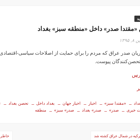
د
«مقتدا صدر» داخل «منطقه سبز» بغداد
۱۳۹۵
یان صدر عراق که مردم را برای حمایت از اصلاحات سیاسی-اقتصادی
تحصن‌کنندگان پیوست.
ورس
ر
داد
«مقتدا سبز»
اخبار
اخبار جهان
بغداد داخل
تحصن بغداد
ت
 خبری
صدر»
صدر» بغداد
صدر» سبز»
منطقه
رکیه در شمال عراق کشته شد
خاطره 