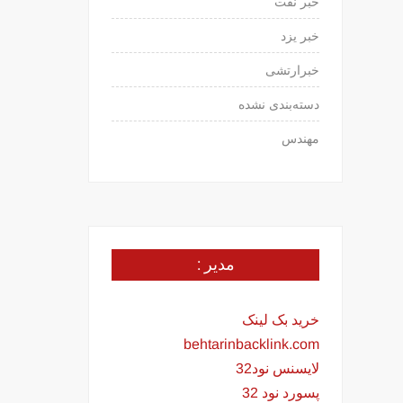
خبر نفت
خبر یزد
خبرارتشی
دسته‌بندی نشده
مهندس
مدیر :
خرید بک لینک
behtarinbacklink.com
لایسنس نود32
پسورد نود 32