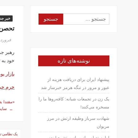
جستجو
خبر جدی
برای:
تحصن 
فروردین ۸, 
رهبر جر
نوشته‌های تازه
خود به 
بازار ب
پیشنهاد ایران برای دریافت هزینه از
خرم خب
عبور و مرور در تنگه هرمز خبرساز شد
یک زن در تجمعات شبانه: کافه‌روها ما را
«مقتدا بغ
مسخره می‌کنند!
سایت
شهادت سرباز وظیفه ارتش در مرز
مریوان
راهبری
یک نظامی ت
اولین تصاویر از مراسم تشییع لیندسی