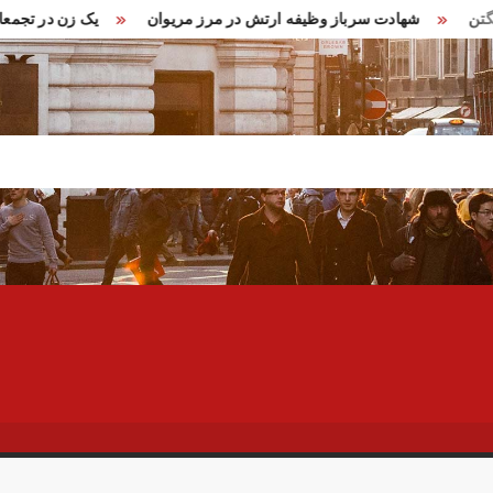
 در واشنگتن
شهادت سرباز وظیفه ارتش در مرز مریوان
یک زن د