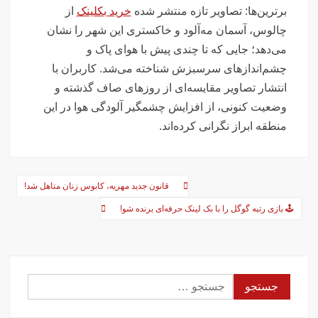
تصاویر تصادف زنجیره‌ای ۱۲ خودرو در تهران
برترین‌ها: تصاویر تازه منتشر شده
خرید بکلینک
از
سفر فوری وزیر خارجه پاکستان درباره توافق ایران
چالوس، آسمان مه‌آلود و خاکستری این شهر را نشان
اولین جلسه امنیتی ایران و امارات پس از جنگ؟!
می‌دهد؛ جایی که تا چندی پیش با هوای پاک و
جاسوسی اسرائیل از مقامات آمریکا در خصوص ایران
چشم‌اندازهای سرسبزش شناخته می‌شد. کاربران با
انتشار تصاویر مقایسه‌ای از روزهای صاف گذشته و
سفره عقدی که با پهپاد در میدان انقلاب برپا شد
وضعیت کنونی، از افزایش چشمگیر آلودگی هوا در این
این سه نفر بد اخلاق‌ترین ایرانی‌های ۲۴ ساعت اخیر هستند
منطقه ابراز نگرانی کرده‌اند.
آیت‌الله دژکام: قرآن و عترت کلید هویت و حل مشکلات فرهنگی
جامعه‌اند
وزش باد و غبار رقیق، پدیده غالب هوای کرمانشاه است
راهبری
قانون جدید مهریه، کابوس زنان متاهل شد!
توییت خبرساز مشاور قالیباف درباره سفر نتانیاهو
نوشته‌ها
🕹️ بازی رتبه گوگل را با بک لینک حرفه‌ای برنده شو!
گزارش خبرگزاری مهر از اعتراضات امروز در مشهد
بازداشت ۴ نفر در پی حمله به فرمانداری فسا
در ساعات اخیر اینترنت برخی مردم قطع شد
جستجو
جزئیات ناآرامیِ امروز در خیابان جمهوری تهران
برای: