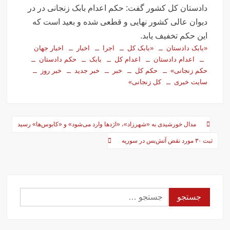
تصاویر تصادف زنجیره‌ای ۱۲ خودرو در تهران
دادستان کل کشور گفت: حکم اعدام بابک زنجانی در در
سفر فوری وزیر خارجه پاکستان درباره توافق ایران
دیوان عالی کشور نهایی و قطعی شده و بعید است که
اولین جلسه امنیتی ایران و امارات پس از جنگ؟!
این حکم تخفیف یابد.
«بابک دادستان
«بابک کل
اجرا
اخبار
اخبار جهان
جاسوسی اسرائیل از مقامات آمریکا در خصوص ایران
اعدام دادستان
اعدام کل
بابک
حکم دادستان
سفره عقدی که با پهپاد در میدان انقلاب برپا شد
حکم زنجانی»
حکم کل
خبر
خبر جدید
خبر روز
این سه نفر بد اخلاق‌ترین ایرانی‌های ۲۴ ساعت اخیر هستند
سایت خبری
کل زنجانی»
آیت‌الله دژکام: قرآن و عترت کلید هویت و حل مشکلات فرهنگی
جامعه‌اند
راهبری
مدال خورشیدی به «شهرزاد»، «اژدها وارد می‌شود» و «کابوس‌ها» رسید
وزش باد و غبار رقیق، پدیده غالب هوای کرمانشاه است
نوشته‌ها
ثبت ۳۰ مورد نقض آتش‌بس در سوریه
توییت خبرساز مشاور قالیباف درباره سفر نتانیاهو
گزارش خبرگزاری مهر از اعتراضات امروز در مشهد
بازداشت ۴ نفر در پی حمله به فرمانداری فسا
در ساعات اخیر اینترنت برخی مردم قطع شد
جستجو
جزئیات ناآرامیِ امروز در خیابان جمهوری تهران
برای: