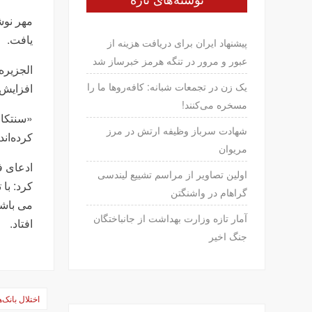
نوشته‌های تازه
مهر نوش
یافت.
پیشنهاد ایران برای دریافت هزینه از
عبور و مرور در تنگه هرمز خبرساز شد
الجزیره
یک زن در تجمعات شبانه: کافه‌روها ما را
افزایش 
مسخره می‌کنند!
شهادت سرباز وظیفه ارتش در مرز
کرده‌اند
مریوان
ادعای ف
اولین تصاویر از مراسم تشییع لیندسی
کرد: با
گراهام در واشنگتن
می باشد
آمار تازه وزارت بهداشت از جانباختگان
افتاد.
جنگ اخیر
راهبری
اختلال بانک