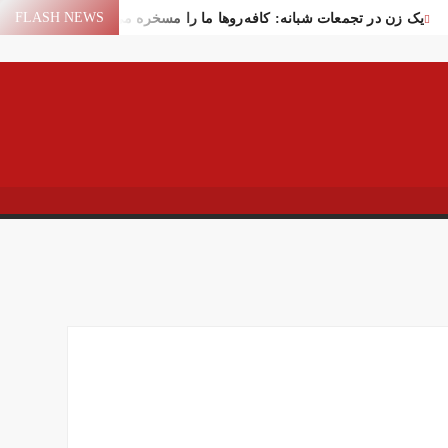
FLASH NEWS
یک زن در تجمعات شبانه: کافه‌روها ما را مسخره می‌کنند!
یع لیندسی گراهام در واشنگتن
سقوط یک شیء در آسمان یاسوج
سیر عمان برای عبور از تنگه هرمز
اختلال بانک‌های کشور برطرف شد
فاده ایران از منابع مالی مسدود شده
ر تهران
ایران و امارات پس از جنگ؟!
پهپاد در میدان انقلاب برپا شد
کام: قرآن و عترت کلید هویت و حل مشکلات فرهنگی جامعه‌اند
اور قالیباف درباره سفر نتانیاهو
 خیابان جمهوری تهران