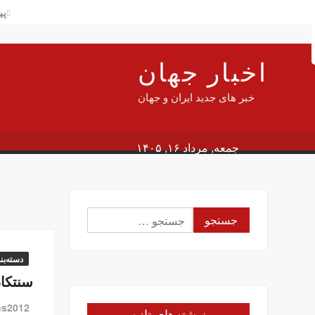
Ski
پی
Searc
t
شه
conten
آم
اخبار جهان
پی
خبر های جدید ایران و جهان
سن
دلار
سف
جمعه, مرداد ۱۶, ۱۴۰۵
جا
این
وز
جستجو
گز
برای:
در
دسته‌بن
سنتکام
ns2012