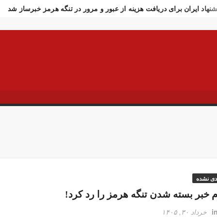
شنهاد ایران برای دریافت هزینه از عبور و مرور در تنگه هرمز خبرساز شد
ادت سرباز وظیفه ارتش در مرز مریوان
اولین تصاویر از مراسم تشی
ار تازه وزارت بهداشت از جانباختگان جنگ اخیر
واکنش فوری به خبر 
شنهاد رسایی درباره ترور فوری ترامپ در ترکیه!
افزایش استفاده از م
تکام خبر بسته شدن تنگه هرمز را رد کرد!
خبرنگار الجزیره: آغاز است
 در چند ساعت ۱۲ هزار تومان عقب‌نشینی کرد
تصاویر تصادف زنجیره‌ای ۱۲ خودرو د
ر فوری وزیر خارجه پاکستان درباره توافق ایران
اولین جلسه امنیتی 
سوسی اسرائیل از مقامات آمریکا در خصوص ایران
سفره عقدی که با 
 سه نفر بد اخلاق‌ترین ایرانی‌های ۲۴ ساعت اخیر هستند
آیت‌الله دژ
ش باد و غبار رقیق، پدیده غالب هوای کرمانشاه است
توییت خبرساز مش
ارش خبرگزاری مهر از اعتراضات امروز در مشهد
بازداشت ۴ نفر در پی حمله به فرمانداری فسا
 ساعات اخیر اینترنت برخی مردم قطع شد
جزئیات ناآرامیِ امروز در
دی نشده
 خبر بسته شدن تنگه هرمز را رد کرد!
i
خرداد ۳۰, ۱۴۰۵