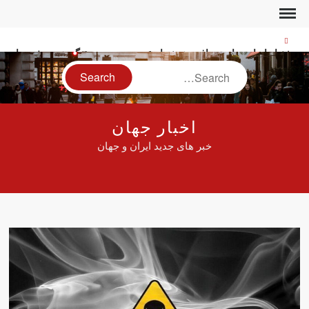
Ski
t
conten
پیشنهاد ایران برای دریافت هزینه از عبور و مرور در تنگه هرمز خبرساز
شد
Search
یک زن در تجمعات شبانه: کافه‌روها ما را مسخره می‌کنند!
شهادت سرباز وظیفه ارتش در مرز مریوان
اخبار جهان
اولین تصاویر از مراسم تشییع لیندسی گراهام در واشنگتن
خبر های جدید ایران و جهان
آمار تازه وزارت بهداشت از جانباختگان جنگ اخیر
واکنش فوری به خبر سقوط یک شیء در آسمان یاسوج
پیشنهاد رسایی درباره ترور فوری ترامپ در ترکیه!
افزایش استفاده از مسیر عمان برای عبور از تنگه هرمز
اختلال بانک‌های کشور برطرف شد
سنتکام خبر بسته شدن تنگه هرمز را رد کرد!
خبرنگار الجزیره: آغاز استفاده ایران از منابع مالی مسدود شده
دلار در چند ساعت ۱۲ هزار تومان عقب‌نشینی کرد