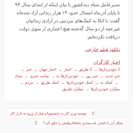
تصاویر تصادف زنجیره‌ای ۱۲ خودرو در تهران
مدیرعامل‌‎ ستاد دیه‌کشور با بیان اینکه از ابتدای سال ۹۳
سفر فوری وزیر خارجه پاکستان درباره توافق ایران
تا پایان آذرماه امسال حدود ۱۴ هزار زندانی آزاد شده‌اند
اولین جلسه امنیتی ایران و امارات پس از جنگ؟!
گفت: با اتکا به کمک‌های‌ مردمی در آزادی‌ زندانیان
جاسوسی اسرائیل از مقامات آمریکا در خصوص ایران
غیرعمد از دو سال گذشته هیچ اعتباری از سوی دولت
دریافت‌ نکرده‌ایم.
سفره عقدی که با پهپاد در میدان انقلاب برپا شد
این سه نفر بد اخلاق‌ترین ایرانی‌های ۲۴ ساعت اخیر هستند
دانلود فیلم خارجی
آیت‌الله دژکام: قرآن و عترت کلید هویت و حل مشکلات فرهنگی
اخبار کارگران
جامعه‌اند
2 خودپردازها
2 طریق
اخبار
اخبار جهان
خبر
وزش باد و غبار رقیق، پدیده غالب هوای کرمانشاه است
خبر جدید
خبر روز
خودپردازها به
سایت خبری
ستاد
کمک به
کمک خودپردازها
کمک طریق
مردم
توییت خبرساز مشاور قالیباف درباره سفر نتانیاهو
میلیارد خودپردازها
میلیارد طریق
گزارش خبرگزاری مهر از اعتراضات امروز در مشهد
بازداشت ۴ نفر در پی حمله به فرمانداری فسا
در ساعات اخیر اینترنت برخی مردم قطع شد
راهبری
توصیه وزیر کار به دانشجویان قبل از ورود به بازار کار
جزئیات ناآرامیِ امروز در خیابان جمهوری تهران
نوشته‌ها
میکل آنژ با داشتن چه بیماری شاهکارهایش را خلق کرد؟