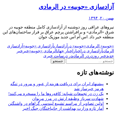
آزادسازی «جوبیه» در الرمادی
بهمن ۲۰, ۱۳۹۴
نیروهای عراقی روز دوشنبه از آزادسازی کامل منطقه جوبیه در
شرق «الرمادی» و برافراشتن پرچم عراق بر فراز ساختمان‌های این
منطقه خبر داد. اس ام اس جدید موزیک جوان
«جوبیه» الرمادی
«جوبیه» در
آزادسازی
آزادسازی «جوبیه»
آزادسازی
الرمادی
آزادسازی در
اخبار
اخبار جهان
الرمادی «جوبیه»
خبر
خبر
جدید
خبر روز
در
در الرمادی
در در
سایت خبری
جستجو
برای:
نوشته‌های تازه
پیشنهاد ایران برای دریافت هزینه از عبور و مرور در تنگه
هرمز خبرساز شد
یک زن در تجمعات شبانه: کافه‌روها ما را مسخره می‌کنند!
شهادت سرباز وظیفه ارتش در مرز مریوان
اولین تصاویر از مراسم تشییع لیندسی گراهام در واشنگتن
آمار تازه وزارت بهداشت از جانباختگان جنگ اخیر