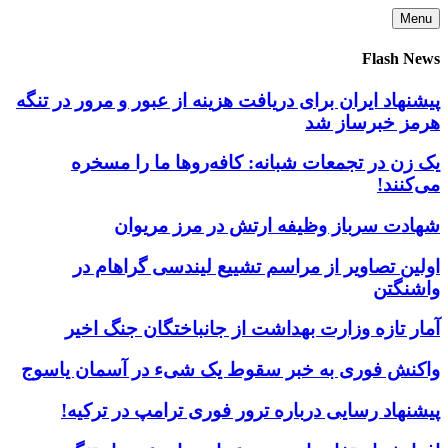
Skip
Menu
to
content
Flash News
پیشنهاد ایران برای دریافت هزینه از عبور و مرور در تنگه
هرمز خبرساز شد
یک زن در تجمعات شبانه: کافه‌روها ما را مسخره
می‌کنند!
شهادت سرباز وظیفه ارتش در مرز مریوان
اولین تصاویر از مراسم تشییع لیندسی گراهام در
واشنگتن
آمار تازه وزارت بهداشت از جانباختگان جنگ اخیر
واکنش فوری به خبر سقوط یک شیء در آسمان یاسوج
پیشنهاد رسایی درباره ترور فوری ترامپ در ترکیه!