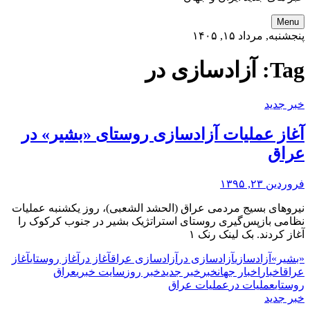
Menu
پنجشنبه, مرداد ۱۵, ۱۴۰۵
Tag:
آزادسازی در
خبر جدید
آغاز عملیات آزادسازی روستای «بشیر» در
عراق
فروردین ۲۳, ۱۳۹۵
نیروهای بسیج مردمی عراق (الحشد الشعبی)، روز یکشنبه عملیات
نظامی بازپس‌گیری روستای استراتژیک بشیر در جنوب کرکوک را
آغاز کردند. بک لینک رنک ۱
«بشیر»
آزادسازی
آزادسازی در
آزادسازی عراق
آغاز در
آغاز روستای
آغاز
عراق
اخبار
اخبار جهان
خبر
خبر جدید
خبر روز
سایت خبری
عراق
روستای
عملیات در
عملیات عراق
خبر جدید