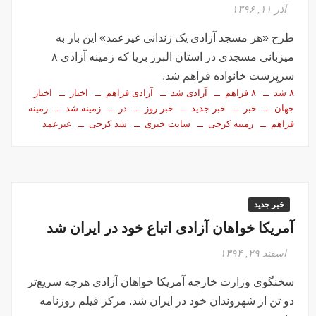
تصاویر تصادف زنجیره‌ای ۱۲ خودرو در تهران
آذر ۱۱, ۱۳۹۶
سفر فوری وزیر خارجه پاکستان درباره توافق ایران
طرح «هر مسجد آزادی یک زندانی غیرعمد» این بار به
اولین جلسه امنیتی ایران و امارات پس از جنگ؟!
میزبانی مسجدی در استان البرز برپا که زمینه آزادی ۸
جاسوسی اسرائیل از مقامات آمریکا در خصوص ایران
سرپرست خانواده فراهم شد.
سفره عقدی که با پهپاد در میدان انقلاب برپا شد
۸ شد
۸ فراهم
آزادی شد
آزادی فراهم
اخبار
اخبار
جهان
خبر
خبر جدید
خبر روز
در
زمینه شد
زمینه
این سه نفر بد اخلاق‌ترین ایرانی‌های ۲۴ ساعت اخیر هستند
فراهم
زمینه کرجی
سایت خبری
شد کرجی
غیرعمد
آیت‌الله دژکام: قرآن و عترت کلید هویت و حل مشکلات فرهنگی
جامعه‌اند
وزش باد و غبار رقیق، پدیده غالب هوای کرمانشاه است
توییت خبرساز مشاور قالیباف درباره سفر نتانیاهو
خبر جدید
گزارش خبرگزاری مهر از اعتراضات امروز در مشهد
آمریکا خواهان آزادی اتباع خود در ایران شد
بازداشت ۴ نفر در پی حمله به فرمانداری فسا
اسفند ۲۹, ۱۳۹۴
در ساعات اخیر اینترنت برخی مردم قطع شد
سخنگوی وزارت خارجه آمریکا خواهان آزادی هرچه سریع‌تر
جزئیات ناآرامیِ امروز در خیابان جمهوری تهران
دو تن از شهروندان خود در ایران شد. مرکز فیلم روزنامه