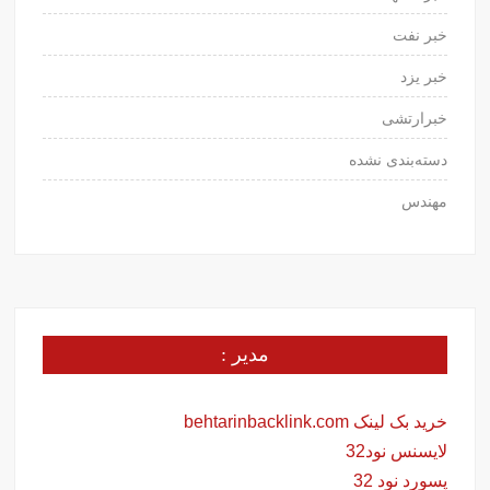
خبر نفت
خبر یزد
خبرارتشی
دسته‌بندی نشده
مهندس
مدیر :
خرید بک لینک behtarinbacklink.com
لایسنس نود32
پسورد نود 32