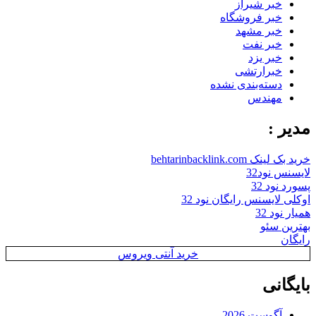
خبر شیراز
خبر فروشگاه
خبر مشهد
خبر نفت
خبر یزد
خبرارتشی
دسته‌بندی نشده
مهندس
مدیر :
خرید بک لینک behtarinbacklink.com
لایسنس نود32
پسورد نود 32
اوکلی لایسنس رایگان نود 32
همیار نود 32
بهترین سئو
رایگان
خرید آنتی ویروس
بایگانی
آگوست 2026