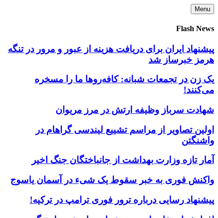
Skip
Menu
to
content
Flash News
پیشنهاد ایران برای دریافت هزینه از عبور و مرور در تنگه
هرمز خبرساز شد
یک زن در تجمعات شبانه: کافه‌روها ما را مسخره
می‌کنند!
شهادت سرباز وظیفه ارتش در مرز مریوان
اولین تصاویر از مراسم تشییع لیندسی گراهام در
واشنگتن
آمار تازه وزارت بهداشت از جانباختگان جنگ اخیر
واکنش فوری به خبر سقوط یک شیء در آسمان یاسوج
پیشنهاد رسایی درباره ترور فوری ترامپ در ترکیه!