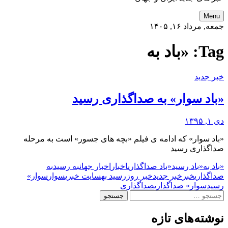
Menu
جمعه, مرداد ۱۶, ۱۴۰۵
Tag:
«باد به
خبر جدید
«باد سوار» به صداگذاری رسید
دی ۱, ۱۳۹۵
«باد سوار» که ادامه ی فیلم «بچه های جسور» است به مرحله
صداگذاری رسید
«باد به
«باد رسید
«باد صداگذاری
اخبار
اخبار جهان
به رسید
به
صداگذاری
خبر
خبر جدید
خبر روز
رسید به
سایت خبری
سوار
سوار»
رسید
سوار» صداگذاری
صداگذاری
جستجو
برای:
نوشته‌های تازه