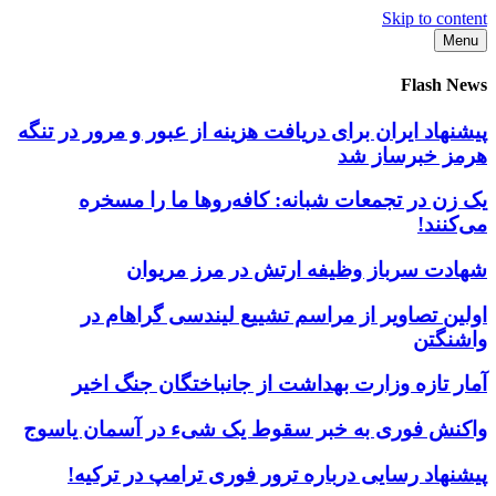
Skip to content
Menu
Flash News
پیشنهاد ایران برای دریافت هزینه از عبور و مرور در تنگه
هرمز خبرساز شد
یک زن در تجمعات شبانه: کافه‌روها ما را مسخره
می‌کنند!
شهادت سرباز وظیفه ارتش در مرز مریوان
اولین تصاویر از مراسم تشییع لیندسی گراهام در
واشنگتن
آمار تازه وزارت بهداشت از جانباختگان جنگ اخیر
واکنش فوری به خبر سقوط یک شیء در آسمان یاسوج
پیشنهاد رسایی درباره ترور فوری ترامپ در ترکیه!