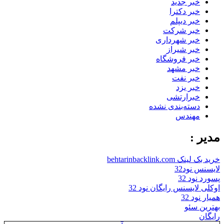
خبر جدید
خبر دکترا
خبر دیپلم
خبر شرکت
خبر شهرداری
خبر شیراز
خبر فروشگاه
خبر مشهد
خبر نفت
خبر یزد
خبرارتشی
دسته‌بندی نشده
مهندس
مدیر :
خرید بک لینک behtarinbacklink.com
لایسنس نود32
پسورد نود 32
اوکلی لایسنس رایگان نود 32
همیار نود 32
بهترین سئو
رایگان