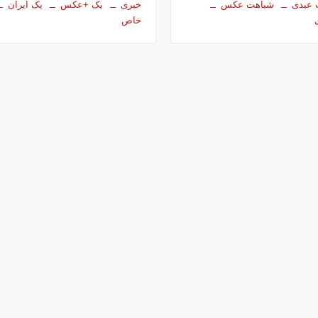
 عبدی
شباهت عکس
خبری
یک +عکس
یک ایران
خاص