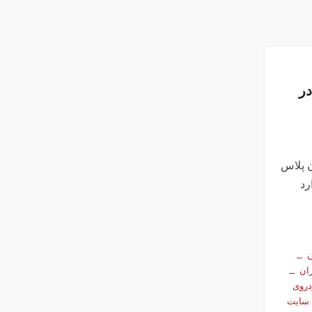
ر
 پلاس
رد
ن
ران
روی
سایت