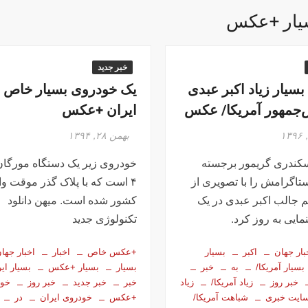
یار +عکس
خبر جدید
سیار زیاد اکبر عبدی
یک خودروی بسیار خاص د
‌جمهور آمریکا/ عکس
ایران +عکس
بهمن ۲۸, ۱۳۹۴
سکندری گریمور برجسته
خودروی زیر یک دستگاه مورگان
تاگرامش را با تصویری از
۴ است که با پلاک گذر موقت وا
 جالب اکبر عبدی در یک
کشور شده است. میهن دانلود
مایی به روز کرد.
تکنولوژی جدید
بار جهان
اکبر
بسیار
+عکس خاص
اخبار
اخبار جها
بسیار آمریکا/
به
خبر
بسیار
بسیار +عکس
بسیار ای
خبر روز
زیاد آمریکا/
زیاد
خبر
خبر جدید
خبر روز
خود
ایت خبری
شباهت آمریکا/
+عکس
خودروی ایران
در