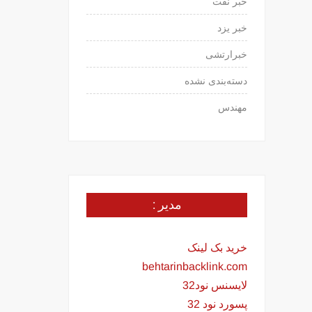
خبر نفت
خبر یزد
خبرارتشی
دسته‌بندی نشده
مهندس
مدیر :
خرید بک لینک
behtarinbacklink.com
لایسنس نود32
پسورد نود 32