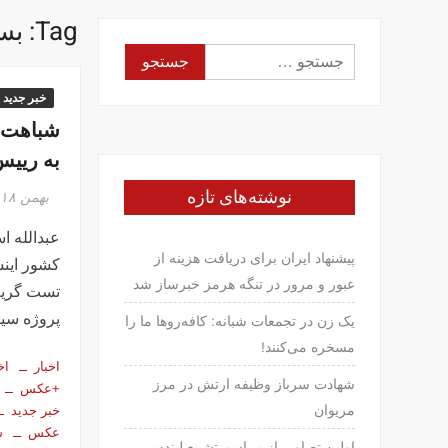
Tag:
بس
جستجو
برای:
خبر جدید
شباهت ب
به رییس
نوشته‌های تازه
بهمن ۱۸, ۱۳۹۶
عبدالله ا
پیشنهاد ایران برای دریافت هزینه از
کشور اینس
عبور و مرور در تنگه هرمز خبرساز شد
تست گریم
پروژه سین
یک زن در تجمعات شبانه: کافه‌روها ما را
مسخره می‌کنند!
اخبار
اخ
شهادت سرباز وظیفه ارتش در مرز
+عکس
مریوان
خبر جدید
عکس
س
اولین تصاویر از مراسم تشییع لیندسی