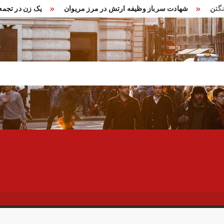
م در واشنگتن
شهادت سرباز وظیفه ارتش در مرز مریوان
یک زن 