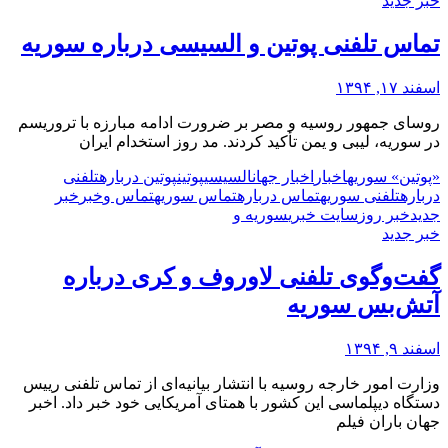
خبر جدید
تماس تلفنی پوتین و السیسی درباره سوریه
اسفند ۱۷, ۱۳۹۴
روسای جمهور روسیه و مصر بر ضرورت ادامه مبارزه با تروریسم
در سوریه، لیبی و یمن تأکید کردند. مد روز استخدام ایران
«پوتین» سوریه
اخبار
اخبار جهان
السیسی
پوتین
پوتین درباره
تلفنی
درباره
تلفنی سوریه
تماس درباره
تماس سوریه
تماس و
خبر
خبر
جدید
خبر روز
سایت خبری
سوریه و
خبر جدید
گفت‌وگوی تلفنی لاوروف و کری درباره
آتش‌بس سوریه
اسفند ۹, ۱۳۹۴
وزارت امور خارجه روسیه با انتشار بیانیه‌ای از تماس تلفنی رییس
دستگاه دیپلماسی این کشور با همتای آمریکایی خود خبر داد. اخبر
جهان باران فیلم