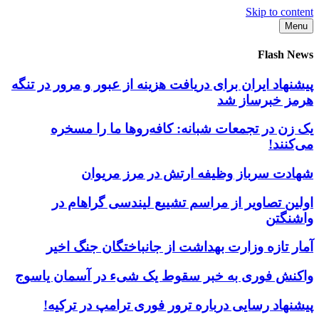
Skip to content
Menu
Flash News
پیشنهاد ایران برای دریافت هزینه از عبور و مرور در تنگه
هرمز خبرساز شد
یک زن در تجمعات شبانه: کافه‌روها ما را مسخره
می‌کنند!
شهادت سرباز وظیفه ارتش در مرز مریوان
اولین تصاویر از مراسم تشییع لیندسی گراهام در
واشنگتن
آمار تازه وزارت بهداشت از جانباختگان جنگ اخیر
واکنش فوری به خبر سقوط یک شیء در آسمان یاسوج
پیشنهاد رسایی درباره ترور فوری ترامپ در ترکیه!