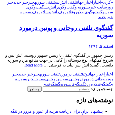
«کری»
اخبار
اخبار جهان
تلفنی آتش‌بس
تلفنی سوریه
خبر
خبر جدید
خبر
روز
سایت خبری
سوریه و
گفت‌وگوی آتش‌بس
گفت‌وگوی
سوریه
گفت‌وگوی و
لاوروف
لاوروف آتش‌بس
لاوروف سوریه
خبر جدید
گفتگوی تلفنی روحانی و پوتین درمورد
سوریه
اسفند ۵, ۱۳۹۴
رییس جمهور در گفتگوی تلفنی با رییس جمهور روسیه، آتش بس و
شروع کمکهای نوع دوستانه را گامی در جهت منافع مردم سوریه
دانست، گفت: آتش بس نباید به فرصتی …
Read More
اخبار
اخبار جهان
پوتین
تلفنی درمورد
تلفنی سوریه
خبر
خبر جدید
خبر
روز
روحانی درمورد
روحانی سوریه
روحانی/
سایت خبری
سوریه
و
گفتگوی درمورد
گفتگوی سوریه
گفتگوی و
جستجو برای:
نوشته‌های تازه
پیشنهاد ایران برای دریافت هزینه از عبور و مرور در تنگه