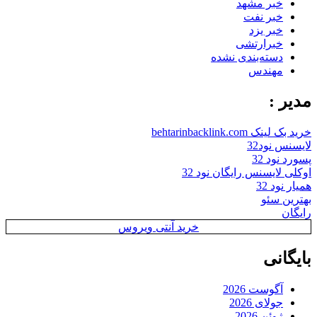
خبر مشهد
خبر نفت
خبر یزد
خبرارتشی
دسته‌بندی نشده
مهندس
مدیر :
خرید بک لینک behtarinbacklink.com
لایسنس نود32
پسورد نود 32
اوکلی لایسنس رایگان نود 32
همیار نود 32
بهترین سئو
رایگان
خرید آنتی ویروس
بایگانی
آگوست 2026
جولای 2026
ژوئن 2026