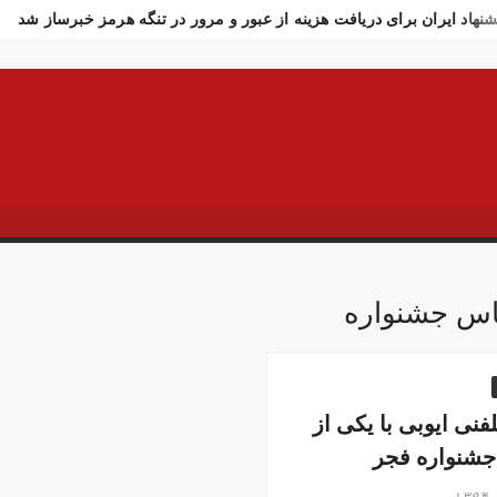
شنهاد ایران برای دریافت هزینه از عبور و مرور در تنگه هرمز خبرساز شد
ادت سرباز وظیفه ارتش در مرز مریوان
اولین تصاویر از مراسم تشی
ار تازه وزارت بهداشت از جانباختگان جنگ اخیر
واکنش فوری به خبر 
شنهاد رسایی درباره ترور فوری ترامپ در ترکیه!
افزایش استفاده از م
تکام خبر بسته شدن تنگه هرمز را رد کرد!
خبرنگار الجزیره: آغاز است
 در چند ساعت ۱۲ هزار تومان عقب‌نشینی کرد
تصاویر تصادف زنجیره‌ای ۱۲ خودرو د
ر فوری وزیر خارجه پاکستان درباره توافق ایران
اولین جلسه امنیتی 
سوسی اسرائیل از مقامات آمریکا در خصوص ایران
سفره عقدی که با 
 سه نفر بد اخلاق‌ترین ایرانی‌های ۲۴ ساعت اخیر هستند
آیت‌الله دژ
اس جشنواره
ش باد و غبار رقیق، پدیده غالب هوای کرمانشاه است
توییت خبرساز مش
ارش خبرگزاری مهر از اعتراضات امروز در مشهد
بازداشت ۴ نفر در پی حمله به فرمانداری فسا
 ساعات اخیر اینترنت برخی مردم قطع شد
جزئیات ناآرامیِ امروز در
فنی ایوبی با یکی از
جشنواره فجر