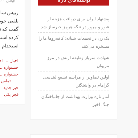
نوشته‌های تازه
رییس ساز
پیشنهاد ایران برای دریافت هزینه از
تلفنی خود
عبور و مرور در تنگه هرمز خبرساز شد
گفت که تنه
کرده است.
یک زن در تجمعات شبانه: کافه‌روها ما را
استخدام ا
مسخره می‌کنند!
شهادت سرباز وظیفه ارتش در مرز
اخبار
اخ
مریوان
جشنواره
جشنواره
اولین تصاویر از مراسم تشییع لیندسی
تماس 
گراهام در واشنگتن
خبر جدید
فجر یکی
آمار تازه وزارت بهداشت از جانباختگان
جنگ اخیر