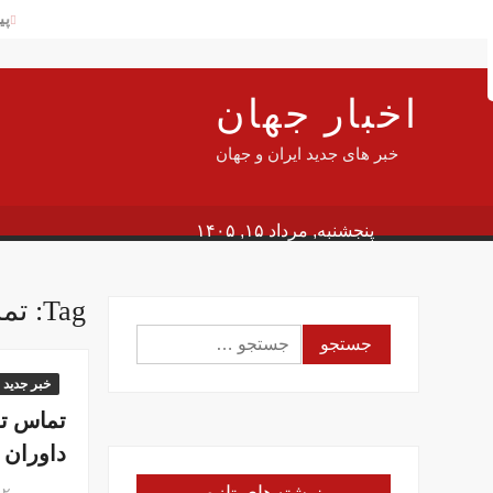
Ski
پی
Searc
t
شه
conten
آم
اخبار جهان
پی
سن
خبر های جدید ایران و جهان
دلار
سف
پنجشنبه, مرداد ۱۵, ۱۴۰۵
جا
این
Tag:
تم
وز
جستجو
گز
برای:
در
خبر جدید
تماس تل
داوران 
بهمن ۲۰, ۱۳۹۴