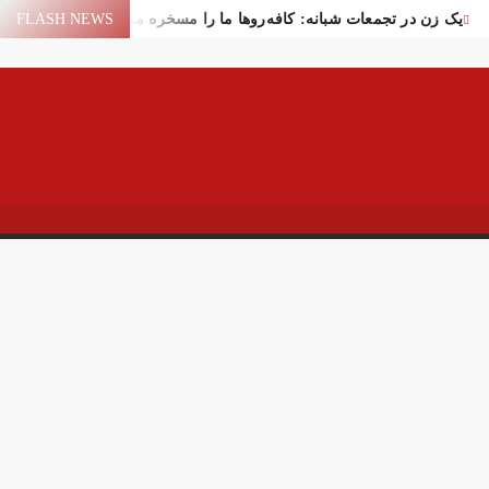
یک زن در تجمعات شبانه: کافه‌روها ما را مسخره می‌کنند!
FLASH NEWS
یع لیندسی گراهام در واشنگتن
سقوط یک شیء در آسمان یاسوج
سیر عمان برای عبور از تنگه هرمز
اختلال بانک‌های کشور برطرف شد
فاده ایران از منابع مالی مسدود شده
ر تهران
ایران و امارات پس از جنگ؟!
پهپاد در میدان انقلاب برپا شد
کام: قرآن و عترت کلید هویت و حل مشکلات فرهنگی جامعه‌اند
اور قالیباف درباره سفر نتانیاهو
 خیابان جمهوری تهران