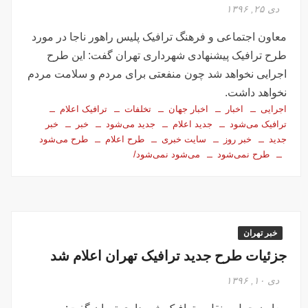
تصاویر تصادف زنجیره‌ای ۱۲ خودرو در تهران
دی ۲۵, ۱۳۹۶
سفر فوری وزیر خارجه پاکستان درباره توافق ایران
معاون اجتماعی و فرهنگ ترافیک پلیس راهور ناجا در مورد
اولین جلسه امنیتی ایران و امارات پس از جنگ؟!
طرح ترافیک پیشنهادی شهرداری تهران گفت: این طرح
جاسوسی اسرائیل از مقامات آمریکا در خصوص ایران
اجرایی نخواهد شد چون منفعتی برای مردم و سلامت مردم
سفره عقدی که با پهپاد در میدان انقلاب برپا شد
نخواهد داشت.
این سه نفر بد اخلاق‌ترین ایرانی‌های ۲۴ ساعت اخیر هستند
اجرایی
اخبار
اخبار جهان
تخلفات
ترافیک اعلام
ترافیک می‌شود
جدید اعلام
جدید می‌شود
خبر
خبر
جدید
خبر روز
سایت خبری
طرح اعلام
طرح می‌شود
آیت‌الله دژکام: قرآن و عترت کلید هویت و حل مشکلات فرهنگی
جامعه‌اند
طرح نمی‌شود
می‌شود نمی‌شود/
وزش باد و غبار رقیق، پدیده غالب هوای کرمانشاه است
توییت خبرساز مشاور قالیباف درباره سفر نتانیاهو
گزارش خبرگزاری مهر از اعتراضات امروز در مشهد
خبر تهران
بازداشت ۴ نفر در پی حمله به فرمانداری فسا
جزئیات طرح جدید ترافیک تهران اعلام شد
در ساعات اخیر اینترنت برخی مردم قطع شد
جزئیات ناآرامیِ امروز در خیابان جمهوری تهران
دی ۱۰, ۱۳۹۶