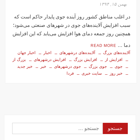
تصاویر تصادف زنجیره‌ای ۱۲ خودرو در تهران
بهمن ۱۵, ۱۳۹۴
سفر فوری وزیر خارجه پاکستان درباره توافق ایران
در اغلب مناطق کشور روز آینده جوی پایدار حاکم است که
اولین جلسه امنیتی ایران و امارات پس از جنگ؟!
سبب افزایش آلاینده‌های جوی در شهرهای صنعتی می‌شود؛
جاسوسی اسرائیل از مقامات آمریکا در خصوص ایران
همچنین روز جمعه دمای هوا افزایش می‌یابد که این افزایش
سفره عقدی که با پهپاد در میدان انقلاب برپا شد
دما …
READ MORE
این سه نفر بد اخلاق‌ترین ایرانی‌های ۲۴ ساعت اخیر هستند
آلاینده‌های بزرگ
آلاینده‌های درشهرهای
اخبار
اخبار جهان
افزایش از
افزایش بزرگ
افزایش درشهرهای
بزرگ از
آیت‌الله دژکام: قرآن و عترت کلید هویت و حل مشکلات فرهنگی
جوی
جوی بزرگ
جوی درشهرهای
خبر
خبر جدید
جامعه‌اند
خبر روز
سایت خبری
فردا
وزش باد و غبار رقیق، پدیده غالب هوای کرمانشاه است
توییت خبرساز مشاور قالیباف درباره سفر نتانیاهو
گزارش خبرگزاری مهر از اعتراضات امروز در مشهد
بازداشت ۴ نفر در پی حمله به فرمانداری فسا
در ساعات اخیر اینترنت برخی مردم قطع شد
جزئیات ناآرامیِ امروز در خیابان جمهوری تهران
جستجو
برای: