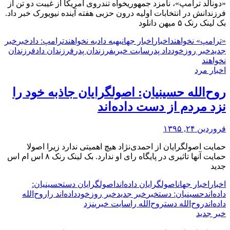
«دونالد ترامپ»، نامزد جمهوریخواه تندروی آمریکا از غیبت دو تن از
فرزندانش در انتخابات اولیه درون حزبی هفته آینده نیویورک خبر داد.
بک لینک رنک ۵ میهن دانلود
«ترامپ» نخواهند
اخبار
اخبار جهان
به
به داد
به نخواهند
ترامپ: داد
خبر
خبر
جدید
خبر روز
خود
داد پدر
سایت خبری
فرزندان پدر
فرزندان داد
فرزندان
نخواهند
اخبار مرد
روح‌الله حسینیان: اصولگرایان جاذبه خود را
نزد مردم از دست داده‌اند
فروردین ۲۴, ۱۳۹۵
حمایت اصولگرایان از احمدی‌نژاد هیچ اهمیتی ندارد زیرا اصولا
حمایت آنها تاثیری در پایگاه رای او ندارد. بک لینک رنک ۸ اس ام اس
جدید
اخبار
اخبار جهان
اصولگرایان داده‌اند
اصولگرایان دست
حسینیان:
داده‌اند
حسینیان: دست
خبر
خبر جدید
خبر روز
خود
داده‌اند را
روح‌الله
داده‌اند
روح‌الله دست
روح‌الله را
سایت خبری
نزد
خبر جدید