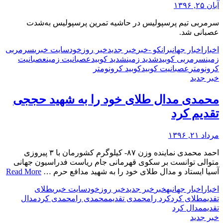
آبان ۲۵, ۱۳۹۶
سرمربی تیم پرسپولیس در حاشیه تمرین پرسپولیس به‌شدت
عصبانی شد.
اخبار
اخبار جهان
برانکو -
خبر
خبر جدید
خبر روز
خود
سایت خبری
سرمربی
زمین
سرمربی کوبید
شدید زمین
شدید کوبید
عصبانیت زمین
عصبانیت
کرونومتر
عصبانیت کوبید
کوبید کرونومتر
خبر جدید
محمدی مدال طلای خود را به شهید حججی
تقدیم کرد
مرداد ۲۱, ۱۳۹۶
احمد محمدی نماینده وزن ۸۷- کیلوگرم کشورمان با ۳ پیروزی
متوالی توانست بر سکوی قهرمانی جام ریاست فدراسیون جهانی
آسیا ایستاد و مدال طلای خود را به شهید مدافع حرم …
Read More
اخبار
اخبار جهان
به
خبر
خبر جدید
خبر روز
خود
سایت خبری
طلای
تقدیم
طلای کرد
کرد را
محمدی تقدیم
محمدی را
محمدی کرد
مدال
تقدیم
مدال کرد
خبر جدید