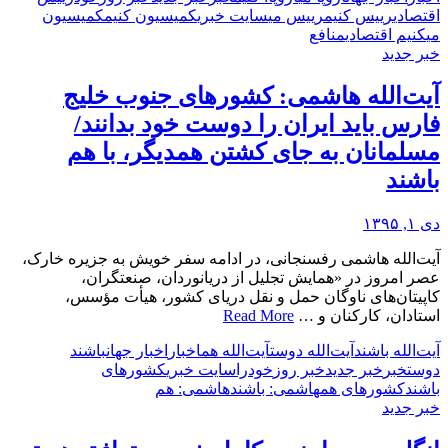
اقتصادی
رییس کنیم
رییس می
سایت خبری
کمیسیون کنیم
کمیسیون
می
کنیم اقتصادی
منافع
خبر جدید
آیت‌الله هاشمی: کشورهای جنوب خلیج
فارس باید ایران را دوست خود بدانند/
مسلمانان به جای کشتن همدیگر، با هم
باشند
دی ۱, ۱۳۹۵
آیت‌الله هاشمی رفسنجانی، در ادامه سفر خویش به جزیره خارک،
عصر امروز در «همایش تجلیل از دریانوردان، صنعتگران،
کاپیتان‌های ناوگان حمل و نقل دریای کشور، هیأت مؤسس،
استادان، کارکنان و …
Read More
آیت‌الله باشند
آیت‌الله دوست
آیت‌الله هم
اخبار
اخبار جهان
باشند
دوست
خبر
خبر جدید
خبر روز
خود
را
سایت خبری
کشورهای
باشند
کشورهای هم
هاشمی: باشند
هاشمی: هم
خبر جدید