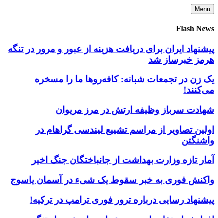
Skip
Menu
to
content
Flash News
پیشنهاد ایران برای دریافت هزینه از عبور و مرور در تنگه
هرمز خبرساز شد
یک زن در تجمعات شبانه: کافه‌روها ما را مسخره
می‌کنند!
شهادت سرباز وظیفه ارتش در مرز مریوان
اولین تصاویر از مراسم تشییع لیندسی گراهام در
واشنگتن
آمار تازه وزارت بهداشت از جانباختگان جنگ اخیر
واکنش فوری به خبر سقوط یک شیء در آسمان یاسوج
پیشنهاد رسایی درباره ترور فوری ترامپ در ترکیه!