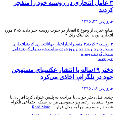
۳ عامل انتحاری در روسیه خود را منفجر
کردند
فروردین ۲۳, ۱۳۹۵
منابع خبری از وقوع ۵ انفجار در جنوب روسیه خبر دادند که ۳ مورد
انتحاری بودند. بک لینک رنک ۳
۳ روسیه
۳ کردند
۳ منفجر
اخبار
اخبار جهان
انتحاری کردند
انتحاری
منفجر
خبر
خبر جدید
خبر روز
خود
در
سایت خبری
عامل کردند
عامل
منفجر
کردند روسیه
خبر جدید
دختر ۱۹ساله با انتشار عکسهای مستهجن
خود در تلگرام، اخاذی می‌کرد
فروردین ۱۸, ۱۳۹۵
چندی قبل دختر جوانی با مراجعه به پلیس عنوان کرد: افرادی با
سوء استفاده از تصاویر خصوصی من در شبکه اجتماعی تلگرام
قصد دارند به زور مرا به محل قرار …
Read More