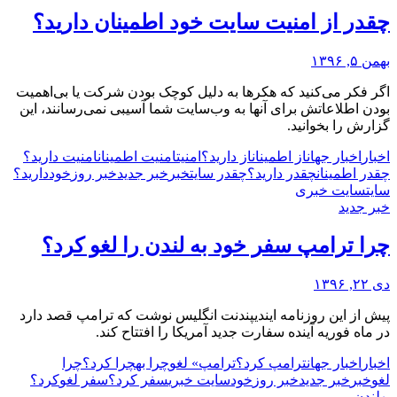
چقدر از امنیت سایت خود اطمینان دارید؟
بهمن ۵, ۱۳۹۶
اگر فکر می‌کنید که هکرها به دلیل کوچک بودن شرکت یا بی‌اهمیت
بودن اطلاعاتش برای آنها به وب‌سایت شما آسیبی نمی‌رسانند، این
گزارش را بخوانید.
اخبار
اخبار جهان
از اطمینان
از دارید؟
امنیت
امنیت اطمینان
امنیت دارید؟
چقدر اطمینان
چقدر دارید؟
چقدر سایت
خبر
خبر جدید
خبر روز
خود
دارید؟
سایت
سایت خبری
خبر جدید
چرا ترامپ سفر خود به لندن را لغو کرد؟
دی ۲۲, ۱۳۹۶
پیش از این روزنامه ایندیپندنت انگلیس نوشت که ترامپ قصد دارد
در ماه فوریه آینده سفارت جدید آمریکا را افتتاح کند.
اخبار
اخبار جهان
ترامپ کرد؟
ترامپ» لغو
چرا به
چرا کرد؟
چرا
لغو
خبر
خبر جدید
خبر روز
خود
سایت خبری
سفر کرد؟
سفر لغو
کرد؟
به
لندن