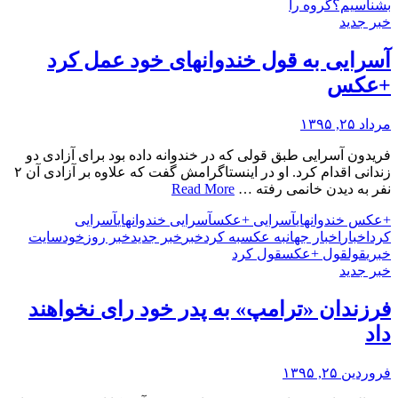
بشناسیم؟
گروه را
خبر جدید
آسرایی به قول خندوانه‎ای خود عمل کرد
+عکس
مرداد ۲۵, ۱۳۹۵
فریدون آسرایی طبق قولی که در خندوانه داده بود برای آزادی دو
زندانی اقدام کرد. او در اینستاگرامش گفت که علاوه بر آزادی آن ۲
نفر به دیدن خانمی رفته …
Read More
+عکس خندوانه‎ای
آسرایی +عکس
آسرایی خندوانه‎ای
آسرایی
کرد
اخبار
اخبار جهان
به عکس
به کرد
خبر
خبر جدید
خبر روز
خود
سایت
خبری
قول
قول +عکس
قول کرد
خبر جدید
فرزندان «ترامپ» به پدر خود رای نخواهند
داد
فروردین ۲۵, ۱۳۹۵