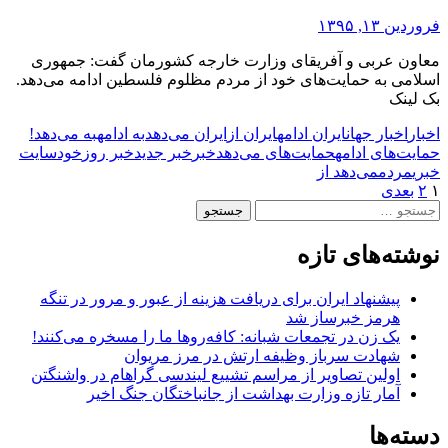
فروردین ۱۳, ۱۳۹۵
معاون عربی و آفریقای وزارت خارجه کشورمان گفت: جمهوری
اسلامی به حمایت‌های خود از مردم مظلوم فلسطین ادامه می‌دهد.
بک لینک
اخبار
اخبار جهان
ایران ادامه
ایران از
ایران می‌دهد
به ادامه
به می‌دهد!
حمایت‌های ادامه
حمایت‌های می‌دهد
خبر
خبر جدید
خبر روز
خود
سایت
خبری
مردم
می‌دهد از
Posts
۱
۲
بعدی
جستجو
pagination
برای:
نوشته‌های تازه
پیشنهاد ایران برای دریافت هزینه از عبور و مرور در تنگه
هرمز خبرساز شد
یک زن در تجمعات شبانه: کافه‌روها ما را مسخره می‌کنند!
شهادت سرباز وظیفه ارتش در مرز مریوان
اولین تصاویر از مراسم تشییع لیندسی گراهام در واشنگتن
آمار تازه وزارت بهداشت از جانباختگان جنگ اخیر
دسته‌ها