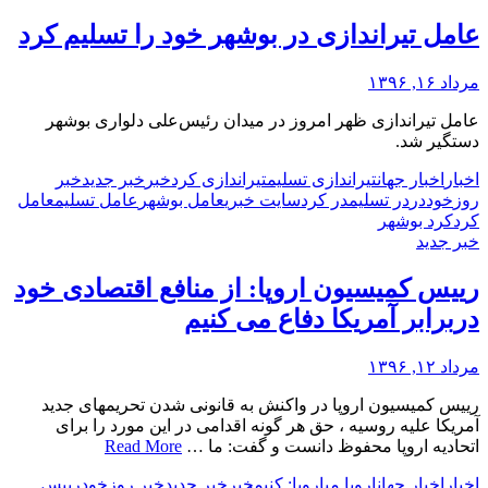
عامل تیراندازی در بوشهر خود را تسلیم کرد
مرداد ۱۶, ۱۳۹۶
عامل تیراندازی ظهر امروز در میدان رئیس‌علی دلواری بوشهر
دستگیر شد.
اخبار
اخبار جهان
تیراندازی تسلیم
تیراندازی کرد
خبر
خبر جدید
خبر
روز
خود
در
در تسلیم
در کرد
سایت خبری
عامل بوشهر
عامل تسلیم
عامل
کرد
کرد بوشهر
خبر جدید
رییس کمیسیون اروپا: از منافع اقتصادی خود
دربرابر آمریکا دفاع می کنیم
مرداد ۱۲, ۱۳۹۶
رییس کمیسیون اروپا در واکنش به قانونی شدن تحریمهای جدید
آمریکا علیه روسیه ، حق هر گونه اقدامی در این مورد را برای
اتحادیه اروپا محفوظ دانست و گفت: ما …
Read More
اخبار
اخبار جهان
اروپا می
اروپا: کنیم
خبر
خبر جدید
خبر روز
خود
رییس