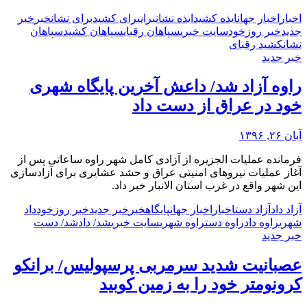
اخبار
اخبار جهان
ایذه کشید
ایذه نشان
برای
برای کشید
برای نشان
خبر
خبر
جدید
خبر روز
خود
سایت خبری
سپاهان رقبای
سپاهان کشید
سپاهان
نشان
کشید رقبای
خبر جدید
راوه آزاد شد/ داعش آخرین پایگاه شهری
خود در عراق از دست داد
آبان ۲۶, ۱۳۹۶
فرمانده عملیات الجزیره از آزادی کامل شهر راوه ساعاتی پس از
آغاز عملیات نیروهای امنیتی عراق و حشد عشایری برای آزادسازی
این شهر واقع در غرب استان الانبار خبر داد.
آزاد داد
آزاد دست
اخبار
اخبار جهان
پایگاه
خبر
خبر جدید
خبر روز
خود
داد
شهری
راوه داد
راوه دست
راوه شهری
سایت خبری
شد/ داد
شد/ دست
خبر جدید
عصبانیت شدید سرمربی پرسپولیس/ برانکو
کرونومتر خود را به زمین کوبید