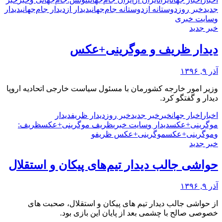
جدید
خبر روز
دوستانه از
دوستانه جام‌جهانی
دیدار از
دیدار جام‌جهانی
دیدار
و
سایت خبری
خبر جدید
دیدار ظریف و موگرینی+عکس
آذر ۹, ۱۳۹۶
وزیر امور خارجه کشورمان با مسئول سیاست خارجی اتحادیه اروپا
دیدار و گفتگو کرد.
اخبار
اخبار جهان
خبر
خبر جدید
خبر روز
دیدار ظریف
دیدار
موگرینی+عکس
دیدار و
سایت خبری
ظریف موگرینی+عکس
ظریف:
و
موگرینی+عکس
موگرینی+عکس ظریف
و
خبر جدید
حواشی جالب دیدار تیم‌های پیکان و استقلال
آذر ۹, ۱۳۹۶
از حواشی جالب دیدار تیم های پیکان و استقلال، صحبت های
خصوصی صالح با چشمی بعد از پایان این بازی بود.