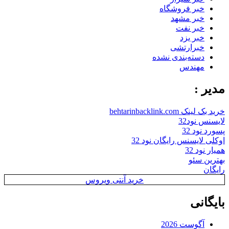
خبر فروشگاه
خبر مشهد
خبر نفت
خبر یزد
خبرارتشی
دسته‌بندی نشده
مهندس
مدیر :
خرید بک لینک behtarinbacklink.com
لایسنس نود32
پسورد نود 32
اوکلی لایسنس رایگان نود 32
همیار نود 32
بهترین سئو
رایگان
خرید آنتی ویروس
بایگانی
آگوست 2026