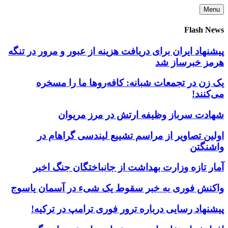
Skip
Menu
to
content
Flash News
پیشنهاد ایران برای دریافت هزینه از عبور و مرور در تنگه
هرمز خبرساز شد
یک زن در تجمعات شبانه: کافه‌روها ما را مسخره
می‌کنند!
شهادت سرباز وظیفه ارتش در مرز مریوان
اولین تصاویر از مراسم تشییع لیندسی گراهام در
واشنگتن
آمار تازه وزارت بهداشت از جانباختگان جنگ اخیر
واکنش فوری به خبر سقوط یک شیء در آسمان یاسوج
پیشنهاد رسایی درباره ترور فوری ترامپ در ترکیه!