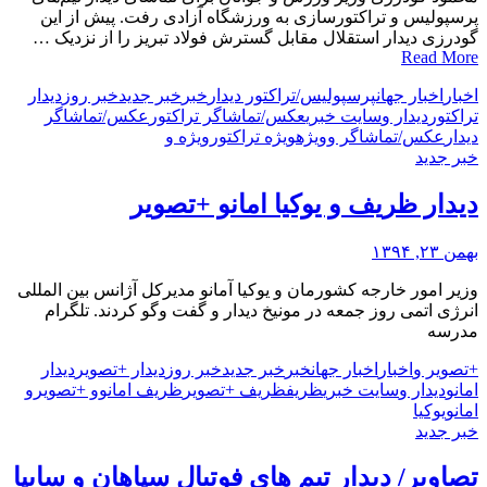
پرسپولیس و تراکتورسازی به ورزشگاه آزادی رفت. پیش از این
گودرزی دیدار استقلال مقابل گسترش فولاد تبریز را از نزدیک …
Read More
اخبار
اخبار جهان
پرسپولیس/
تراکتور دیدار
خبر
خبر جدید
خبر روز
دیدار
تراکتور
دیدار و
سایت خبری
عکس/تماشاگر تراکتور
عکس/تماشاگر
دیدار
عکس/تماشاگر و
ویژه
ویژه تراکتور
ویژه و
خبر جدید
دیدار ظریف و یوکیا امانو +تصویر
بهمن ۲۳, ۱۳۹۴
وزیر امور خارجه کشورمان و یوکیا آمانو مدیرکل آژانس بین المللی
انرژی اتمی روز جمعه در مونیخ دیدار و گفت وگو کردند. تلگرام
مدرسه
+تصویر و
اخبار
اخبار جهان
خبر
خبر جدید
خبر روز
دیدار +تصویر
دیدار
امانو
دیدار و
سایت خبری
ظریف
ظریف +تصویر
ظریف امانو
و +تصویر
و
امانو
یوکیا
خبر جدید
تصاویر/ دیدار تیم های فوتبال سپاهان و سایپا