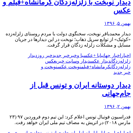
دیدار نوبخت با زلزله‌زدگان کرمانشاه+فیلم و
عکس
بهمن ۵, ۱۳۹۶
دیدار محمدباقر نوبخت، سخنگوی دولت با مردم روستای زلزله‌زده
«کوئیک» از توابع سرپل ذهاب؛ نوبخت در این دیدارها در جریان
مسایل و مشکلات زلزله زدگان قرار گرفت.
اخبار
اخبار جهان
با
با +عکس
با و
خبر
خبر جدید
خبر روز
دیدار
زلزله‌زدگان
دیدار عکس
دیدار و
سایت خبری
عکس
زلزله‌زدگان
کرمانشاه+فیلم
نوبخت عکس
نوبخت و
خبر جدید
دیدار دوستانه ایران و تونس قبل از
جام‌جهانی
بهمن ۲, ۱۳۹۶
فدراسیون فوتبال تونس اعلام کرد: این تیم دوم فروردین ۹۷ (۲۳
مارس ۲۰۱۸) در اتریش به مصاف تیم ملی ایران خواهد رفت.
اخبار
اخبار جهان
ایران
ایران از
ایران جام‌جهانی
تونس:
جام‌جهانی و
خبر
خبر