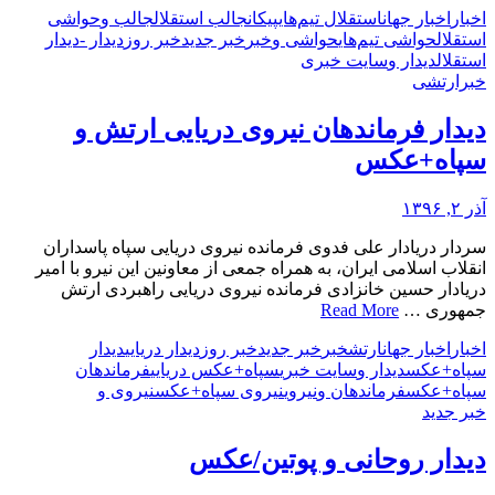
اخبار
اخبار جهان
استقلال تیم‌های
پیکان
جالب استقلال
جالب و
حواشی
استقلال
حواشی تیم‌های
حواشی و
خبر
خبر جدید
خبر روز
دیدار -
دیدار
استقلال
دیدار و
سایت خبری
خبرارتشی
دیدار فرماندهان نیروی دریایی ارتش و
سپاه+عکس
آذر ۲, ۱۳۹۶
سردار دریادار علی فدوی فرمانده نیروی دریایی سپاه پاسداران
انقلاب اسلامی ایران، به همراه جمعی از معاونین این نیرو با امیر
دریادار حسین خانزادی فرمانده نیروی دریایی راهبردی ارتش
جمهوری …
Read More
اخبار
اخبار جهان
ارتش
خبر
خبر جدید
خبر روز
دیدار دریایی
دیدار
سپاه+عکس
دیدار و
سایت خبری
سپاه+عکس دریایی
فرماندهان
سپاه+عکس
فرماندهان و
نیروی
نیروی سپاه+عکس
نیروی و
خبر جدید
دیدار روحانی و پوتین/عکس