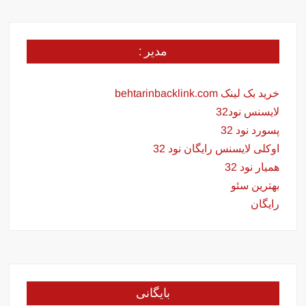
مدیر :
خرید بک لینک behtarinbacklink.com
لایسنس نود32
پسورد نود 32
اوکلی لایسنس رایگان نود 32
همیار نود 32
بهترین سئو
رایگان
بایگانی