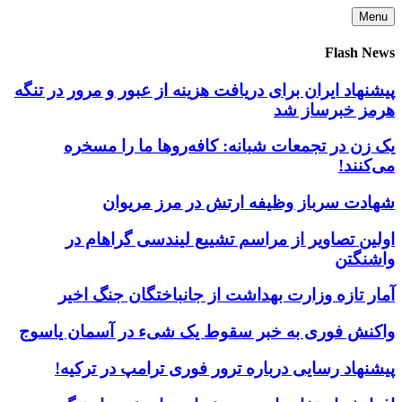
Skip
Menu
to
content
Flash News
پیشنهاد ایران برای دریافت هزینه از عبور و مرور در تنگه
هرمز خبرساز شد
یک زن در تجمعات شبانه: کافه‌روها ما را مسخره
می‌کنند!
شهادت سرباز وظیفه ارتش در مرز مریوان
اولین تصاویر از مراسم تشییع لیندسی گراهام در
واشنگتن
آمار تازه وزارت بهداشت از جانباختگان جنگ اخیر
واکنش فوری به خبر سقوط یک شیء در آسمان یاسوج
پیشنهاد رسایی درباره ترور فوری ترامپ در ترکیه!