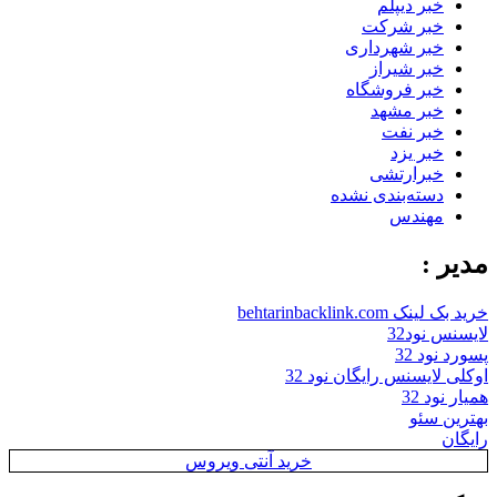
خبر دیپلم
خبر شرکت
خبر شهرداری
خبر شیراز
خبر فروشگاه
خبر مشهد
خبر نفت
خبر یزد
خبرارتشی
دسته‌بندی نشده
مهندس
مدیر :
خرید بک لینک behtarinbacklink.com
لایسنس نود32
پسورد نود 32
اوکلی لایسنس رایگان نود 32
همیار نود 32
بهترین سئو
رایگان
خرید آنتی ویروس