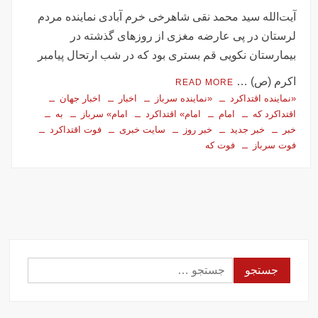
تصاویر تصادف زنجیره‌ای ۱۲ خودرو در تهران
آیت‌الله سید محمد نقی شاهرخی خرم آبادی نماینده مردم
سفر فوری وزیر خارجه پاکستان درباره توافق ایران
لرستان در پی عارضه مغزی از روزهای گذشته در
اولین جلسه امنیتی ایران و امارات پس از جنگ؟!
بیمارستان نکویی قم بستری بود که در شب ارتحال پیامبر
جاسوسی اسرائیل از مقامات آمریکا در خصوص ایران
اکرم (ص) …
READ MORE
سفره عقدی که با پهپاد در میدان انقلاب برپا شد
«نماینده اقتداکرد
«نماینده سرباز
اخبار
اخبار جهان
این سه نفر بد اخلاق‌ترین ایرانی‌های ۲۴ ساعت اخیر هستند
اقتداکرد که
امام
امام» اقتداکرد
امام» سرباز
به
خبر
خبر جدید
خبر روز
سایت خبری
فوت اقتداکرد
فوت سرباز
فوت که
آیت‌الله دژکام: قرآن و عترت کلید هویت و حل مشکلات فرهنگی
جامعه‌اند
وزش باد و غبار رقیق، پدیده غالب هوای کرمانشاه است
توییت خبرساز مشاور قالیباف درباره سفر نتانیاهو
گزارش خبرگزاری مهر از اعتراضات امروز در مشهد
بازداشت ۴ نفر در پی حمله به فرمانداری فسا
در ساعات اخیر اینترنت برخی مردم قطع شد
جستجو
جزئیات ناآرامیِ امروز در خیابان جمهوری تهران
برای: