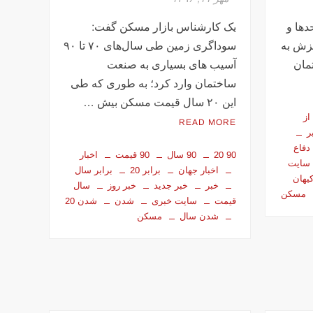
‌ها و
یک کارشناس بازار مسکن گفت:
زش به
سوداگری زمین طی سال‌های ۷۰ تا ۹۰
مان
آسیب های بسیاری به صنعت
ساختمان وارد کرد؛ به طوری که طی
این ۲۰ سال قیمت مسکن بیش …
از
READ MORE
ر
دفاع
90 20
90 سال
90 قیمت
اخبار
سایت
اخبار جهان
برابر 20
برابر سال
یهان
خبر
خبر جدید
خبر روز
سال
مسکن
قیمت
سایت خبری
شدن
شدن 20
شدن سال
مسکن