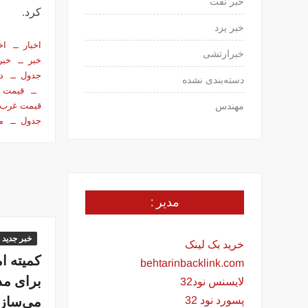
خبر نفت
کرد.
خبر یزد
اخبار
اخ
خبرارتشی
خبر
خبر
جدول
د
دسته‌بندی نشده
قیمت ت
قیمت غرب
مهندس
جدول
م
مدیر :
خبر جدید
خرید بک لینک
کمیته ا
behtarinbacklink.com
برای مد
لایسنس نود32
می‌سازد
پسورد نود 32