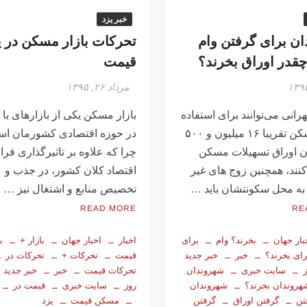
خبر یزد
ن برای گرفتن وام
تحرکات بازار مسکن در ی
در اوراق بخرند؟
قیمت
مرداد ۲۶, ۱۳۹۵
رانی می‌توانند برای استفاده
بازار مسکن یکی از بازارهای با
از وام مسکن تقریبا ۱۶ میلیون و ۵۰۰
در حوزه اقتصادی کشورمان اس
ن اوراق تسهیلات مسکن
چرا که علاوه بر تاثیرگذاری فراو
نند، همچنین زوج های غیر
اقتصاد کلان کشور، در جذب و
ا به محل سکونتشان باید …
تخصیص منابع و اشتغال نیز …
READ MORE
RE
بار جهان
بخرند؟ وام
برای
اخبار
اخبار جهان
بازار +
ب
رای بخرند؟
خبر
خبر جدید
قیمت
تحرکات +
تحرکات در
سایت خبری
شهروندان
تحرکات قیمت
خبر
خبر جدید
هروندان بخرند؟
شهروندان
روز
سایت خبری
قیمت در
تن
گرفتن اوراق
گرفتن
مسکن قیمت
یزد