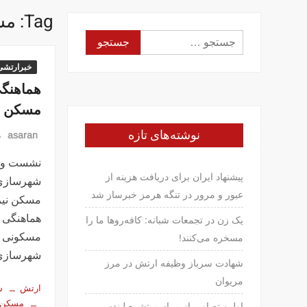
Tag:
مس
جستجو
برای:
خبرارتشی
مسکن نی
نوشته‌های تازه
asaran
م
نشست وزر
پیشنهاد ایران برای دریافت هزینه از
عبور و مرور در تنگه هرمز خبرساز شد
مسکن نیر
یک زن در تجمعات شبانه: کافه‌روها ما را
مسکونی با
مسخره می‌کنند!
شهرسازی
شهادت سرباز وظیفه ارتش در مرز
مریوان
ارتش
س
مسکن
اولین تصاویر از مراسم تشییع لیندسی