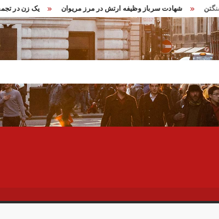
ام در واشنگتن
شهادت سرباز وظیفه ارتش در مرز مریوان
یک ز