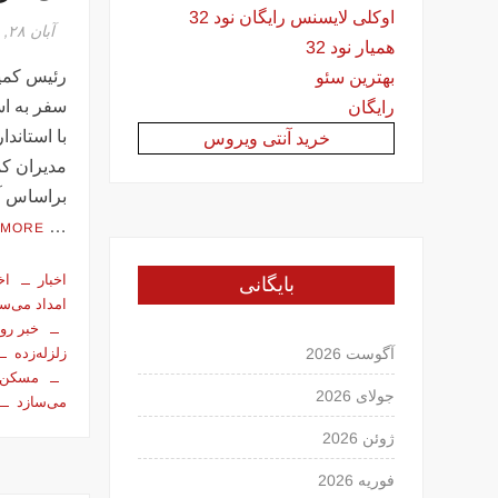
اوکلی لایسنس رایگان نود 32
آبان ۲۸, ۱۳۹۶
همیار نود 32
رئیس کمیت
بهترین سئو
سفر به ا
رایگان
با استاند
خرید آنتی ویروس
مدیران کم
براساس آخ
…
 MORE
بایگانی
اخبار
اخ
امداد می‌سا
خبر روز
زلزله‌زده
آگوست 2026
مسکن
جولای 2026
می‌سازد
ژوئن 2026
فوریه 2026