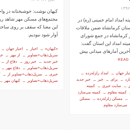
کیهان نوشت: خوشبختانه در واحد
مجتمع‌های مسکن مهر شاهد ری
ه امداد امام خمینی (ره) در
این معنا که سقف بر روی ساخت
ستان کرمانشاه ضمن ملاقات
آوار شود نبودیم.
ار کرمانشاه در جمع شورای
یته امداد این استان گفت:
«کیهان»
اخبار
اخبار جهان
رین آمارهای میدانی بیش
سرپل‌ذهاب+تصاویر
از مهر
خب
READ
خبر جدید
خبر روز
دفاع از
سرپل‌ذهاب+تصاویر
دفاع مهر
بار جهان
امداد زلزله‌زده
خبری
سرپل‌ذهاب+تصاویر از
ک
زد
برای
خبر
خبر جدید
سرپل‌ذهاب+تصاویر
کیهان مهر
سایت خبری
کمیته
کمیته مقاوم
کمیته می‌سازد
مسکن زلزله‌زده
مسکن
می‌سازد مقاوم