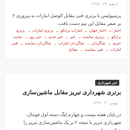
تصاویر تصادف زنجیره‌ای ۱۲ خودرو در تهران
اسفند ۱۴, ۱۳۹۶
سفر فوری وزیر خارجه پاکستان درباره توافق ایران
پرسپولیس با برتری فنی مقابل الوصل امارات به پیروزی ۲
اولین جلسه امنیتی ایران و امارات پس از جنگ؟!
بر صفر مقابل این تیم دست یافت.
جاسوسی اسرائیل از مقامات آمریکا در خصوص ایران
اخبار
اخبار جهان
امارات برانکو
برتری امارات
برتری
سفره عقدی که با پهپاد در میدان انقلاب برپا شد
برانکو
برتری نماینده
خبر
خبر جدید
خبر روز
سایت
خبری
شاگردان
شاگردان امارات
شاگردان نماینده
فنی
این سه نفر بد اخلاق‌ترین ایرانی‌های ۲۴ ساعت اخیر هستند
امارات
فنی نماینده
مقابل
آیت‌الله دژکام: قرآن و عترت کلید هویت و حل مشکلات فرهنگی
جامعه‌اند
وزش باد و غبار رقیق، پدیده غالب هوای کرمانشاه است
توییت خبرساز مشاور قالیباف درباره سفر نتانیاهو
خبر شهرداری
گزارش خبرگزاری مهر از اعتراضات امروز در مشهد
برتری شهرداری تبریز مقابل ماشین‌سازی
بازداشت ۴ نفر در پی حمله به فرمانداری فسا
بهمن ۳۰, ۱۳۹۶
در ساعات اخیر اینترنت برخی مردم قطع شد
در پایان هفته بیست و چهارم لیگ دسته اول فوتبال،
جزئیات ناآرامیِ امروز در خیابان جمهوری تهران
شهرداری تبریز با نتیجه ۲ بر یک ماشین‌سازی تبریز را