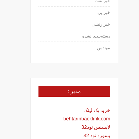
خبر نفت
خبر یزد
خبرارتشی
دسته‌بندی نشده
مهندس
مدیر :
خرید بک لینک
behtarinbacklink.com
لایسنس نود32
پسورد نود 32