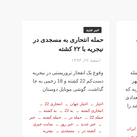
خبر جدید
حمله انتحاری به مسجدی در
نیجریه با ۲۲ کشته
اسفند ۲۶, ۱۳۹۴
له
وقوع یک انفجار تروریستی در نیجریه
هر
دست‌کم 22 کشته و 18 زخمی به جا
ه که
گذاشت. گوشی موبایل دوستان
دادی
اخبار
اخبار جهان
انتحاری 22
د را
انتحاری کشته
به 22
به کشته
حمله 22
حمله در
حمله کشته
خبر
خبر جدید
خبر روز
سایت خبری
ایران
کشته در
مسجدی
نیجریه