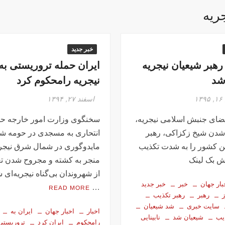
ریه
خبر جدید
 رهبر شیعیان نیجریه
ایران حمله تروریستی به
شد
نیجریه رامحکوم کرد
۱
اسفند ۲۷, ۱۳۹۴
ضای جنبش اسلامی نیجریه،
سخنگوی وزارت امور خارجه حم
ا شدن شیخ زکزاکی، رهبر
انتحاری به مسجدی در حومه ش
ن کشور را به شدت تکذیب
مایدوگوری در شمال شرق نیجری
ش بک لینک
منجر به کشته و مجروح شدن تع
از شهروندان بی‌گناه نیجریه‌ای ش
بار جهان
خبر
خبر جدید
…
READ MORE
رهبر
رهبر تکذیب
سایت خبری
شد شیعیان
اخبار
اخبار جهان
ایران به
یب
شیعیان شد
نابینایی
رامحکوم
ایران کرد
تروریستی