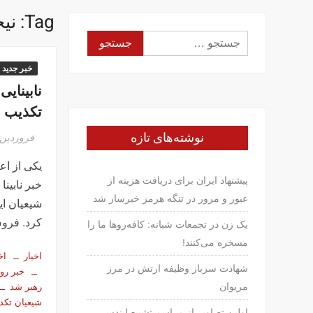
Tag:
نیج
جستجو
برای:
خبر جدید
نابینایی
تکذیب 
نوشته‌های تازه
فروردین ۱۶, ۳۹۵
یکی از اع
پیشنهاد ایران برای دریافت هزینه از
خبر نابین
عبور و مرور در تنگه هرمز خبرساز شد
شیعیان ای
کرد. فرو
یک زن در تجمعات شبانه: کافه‌روها ما را
مسخره می‌کنند!
اخبار
اخ
شهادت سرباز وظیفه ارتش در مرز
خبر روز
مریوان
رهبر شد
شیعیان تکذ
اولین تصاویر از مراسم تشییع لیندسی