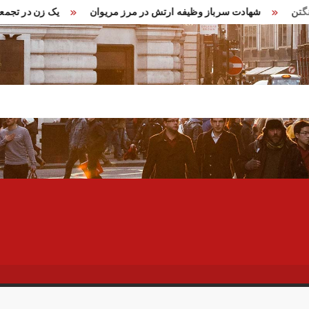
 در واشنگتن
شهادت سرباز وظیفه ارتش در مرز مریوان
یک زن 