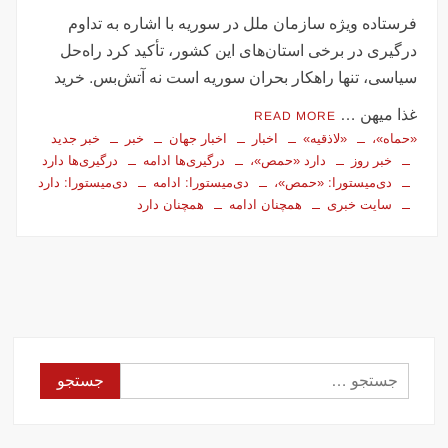
فرستاده ویژه سازمان ملل در سوریه با اشاره به تداوم
درگیری در برخی استان‌های این کشور، تأکید کرد راه‌حل
سیاسی، تنها راهکار بحران سوریه است نه آتش‌بس. خرید
غذا میهن …
READ MORE
«حماه»،
«لاذقیه»
اخبار
اخبار جهان
خبر
خبر جدید
خبر روز
دارد «حمص»،
درگیری‌ها ادامه
درگیری‌ها دارد
دی‌میستورا: «حمص»،
دی‌میستورا: ادامه
دی‌میستورا: دارد
سایت خبری
همچنان ادامه
همچنان دارد
جستجو
برای: