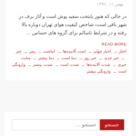
تصاویر تصادف زنجیره‌ای ۱۲ خودرو در تهران
بهمن ۱۱, ۱۳۹۶
سفر فوری وزیر خارجه پاکستان درباره توافق ایران
در حالی که هنوز پایتخت سفید پوش است و آثار برف در
اولین جلسه امنیتی ایران و امارات پس از جنگ؟!
شهر باقی است، شاخص کیفیت هوای تهران دوباره بالا
جاسوسی اسرائیل از مقامات آمریکا در خصوص ایران
رفته و در شرایط ناسالم برای گروه های حساس …
سفره عقدی که با پهپاد در میدان انقلاب برپا شد
READ MORE
این سه نفر بد اخلاق‌ترین ایرانی‌های ۲۴ ساعت اخیر هستند
اخبار
اخبار جهان
است آلاینده‌ها
انباشت
پس
خبر
خبر جدید
خبر روز
دما است
دما بیشتر
سایت
آیت‌الله دژکام: قرآن و عترت کلید هویت و حل مشکلات فرهنگی
خبری
شدت آلاینده‌ها
شدت است
شدت بیشتر
وارونگی
جامعه‌اند
است
وارونگی بیشتر
وزش باد و غبار رقیق، پدیده غالب هوای کرمانشاه است
توییت خبرساز مشاور قالیباف درباره سفر نتانیاهو
گزارش خبرگزاری مهر از اعتراضات امروز در مشهد
بازداشت ۴ نفر در پی حمله به فرمانداری فسا
در ساعات اخیر اینترنت برخی مردم قطع شد
جزئیات ناآرامیِ امروز در خیابان جمهوری تهران
جستجو
برای: