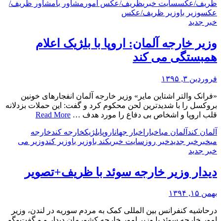
ظریف/عکس
سایت خبری
ظریف/عکس امور
مشاور با
مشاور ظریف/
عکس
وزیر با
وزیر ظریف/عکس
خبر جدید
وزیر خارجه آلمان: اروپا با بلژیک اعلام
همبستگی می کند
فروردین ۳, ۱۳۹۵
«فرانک والتر اشتاین مایر» وزیر خارجه آلمان انفجارهای خونین
بروکسل را با شدیدترین لحن محکوم کرد و گفت: این ‏حملات بزدلانه
قلب اروپا و اشخاص بی دفاع را مورد هدف …
Read More
آلمان کند
آلمان می
اخبار
اخبار جهان
اروپا
بلژیک
خارجه کند
خارجه
می
خبر
خبر جدید
خبر روز
سایت خبری
کند با
وزیر با
وزیر کند
وزیر می
خبر جدید
دیدار وزیر خارجه سوئد با ظریف+تصویر
بهمن ۱۵, ۱۳۹۴
درحاشیه کنفرانس بین المللی کمک به مردم سوریه در لندن، وزیر
امور خارجه سوئد با وزیر امور خارجه کشورمان دیدار و و گفت‌وگو