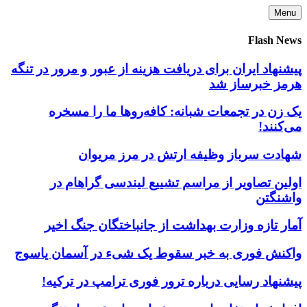
Skip
Menu
to
content
Flash News
پیشنهاد ایران برای دریافت هزینه از عبور و مرور در تنگه
هرمز خبرساز شد
یک زن در تجمعات شبانه: کافه‌روها ما را مسخره
می‌کنند!
شهادت سرباز وظیفه ارتش در مرز مریوان
اولین تصاویر از مراسم تشییع لیندسی گراهام در
واشنگتن
آمار تازه وزارت بهداشت از جانباختگان جنگ اخیر
واکنش فوری به خبر سقوط یک شیء در آسمان یاسوج
پیشنهاد رسایی درباره ترور فوری ترامپ در ترکیه!