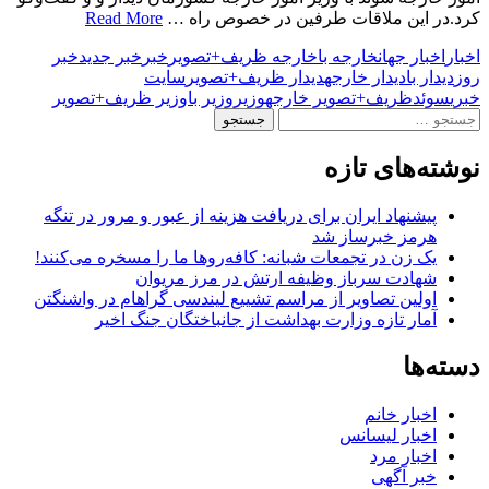
کرد.در این ملاقات طرفین در خصوص راه …
Read More
اخبار
اخبار جهان
خارجه با
خارجه ظریف+تصویر
خبر
خبر جدید
خبر
روز
دیدار با
دیدار خارجه
دیدار ظریف+تصویر
سایت
خبری
سوئد
ظریف+تصویر خارجه
وزیر
وزیر با
وزیر ظریف+تصویر
جستجو
برای:
نوشته‌های تازه
پیشنهاد ایران برای دریافت هزینه از عبور و مرور در تنگه
هرمز خبرساز شد
یک زن در تجمعات شبانه: کافه‌روها ما را مسخره می‌کنند!
شهادت سرباز وظیفه ارتش در مرز مریوان
اولین تصاویر از مراسم تشییع لیندسی گراهام در واشنگتن
آمار تازه وزارت بهداشت از جانباختگان جنگ اخیر
دسته‌ها
اخبار خانم
اخبار لیسانس
اخبار مرد
خبر آگهی