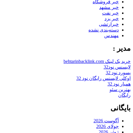
خبر فروشگاه
خبر مشهد
خبر نفت
خبر یزد
خبرارتشی
دسته‌بندی نشده
مهندس
مدیر :
خرید بک لینک behtarinbacklink.com
لایسنس نود32
پسورد نود 32
اوکلی لایسنس رایگان نود 32
همیار نود 32
بهترین سئو
رایگان
بایگانی
آگوست 2026
جولای 2026
ژوئن 2026