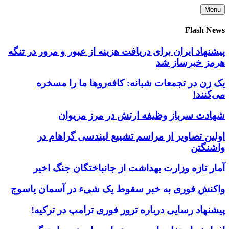
Skip
Menu
to
content
Flash News
پیشنهاد ایران برای دریافت هزینه از عبور و مرور در تنگه
هرمز خبرساز شد
یک زن در تجمعات شبانه: کافه‌روها ما را مسخره
می‌کنند!
شهادت سرباز وظیفه ارتش در مرز مریوان
اولین تصاویر از مراسم تشییع لیندسی گراهام در
واشنگتن
آمار تازه وزارت بهداشت از جانباختگان جنگ اخیر
واکنش فوری به خبر سقوط یک شیء در آسمان یاسوج
پیشنهاد رسایی درباره ترور فوری ترامپ در ترکیه!