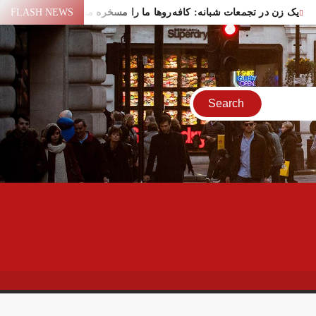
یک زن در تجمعات شبانه: کافه‌روها ما را مسخره می‌کنند!
FLASH NEWS
یع لیندسی گراهام در واشنگتن
سقوط یک شیء در آسمان یاسوج
سیر عمان برای عبور از تنگه هرمز
اختلال بانک‌های کشور برطرف شد
فاده ایران از منابع مالی مسدود شده
ر تهران
ایران و امارات پس از جنگ؟!
پهپاد در میدان انقلاب برپا شد
کام: قرآن و عترت کلید هویت و حل مشکلات فرهنگی جامعه‌اند
اور قالیباف درباره سفر نتانیاهو
 خیابان جمهوری تهران