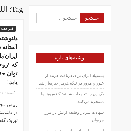
Tag:
الله
جستجو
برای:
خبر جدید
دلنوشته
آستانه 
ایران/با
نوشته‌های تازه
که ‘روح
پیشنهاد ایران برای دریافت هزینه از
یابد!
عبور و مرور در تنگه هرمز خبرساز شد
اسفند ۲۷, ۱۳۹۴
یک زن در تجمعات شبانه: کافه‌روها ما را
مسخره می‌کنند!
رییس مج
در دلنوشت
شهادت سرباز وظیفه ارتش در مرز
مریوان
تبریک گف
اولین تصاویر از مراسم تشییع لیندسی