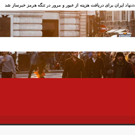
شنهاد ایران برای دریافت هزینه از عبور و مرور در تنگه هرمز خبرساز شد
ادت سرباز وظیفه ارتش در مرز مریوان
اولین تصاویر از مراسم تشی
ار تازه وزارت بهداشت از جانباختگان جنگ اخیر
واکنش فوری به خبر 
شنهاد رسایی درباره ترور فوری ترامپ در ترکیه!
افزایش استفاده از م
تکام خبر بسته شدن تنگه هرمز را رد کرد!
خبرنگار الجزیره: آغاز است
 در چند ساعت ۱۲ هزار تومان عقب‌نشینی کرد
تصاویر تصادف زنجیره‌ای ۱۲ خودرو د
ر فوری وزیر خارجه پاکستان درباره توافق ایران
اولین جلسه امنیتی 
سوسی اسرائیل از مقامات آمریکا در خصوص ایران
سفره عقدی که با 
 سه نفر بد اخلاق‌ترین ایرانی‌های ۲۴ ساعت اخیر هستند
آیت‌الله دژ
ش باد و غبار رقیق، پدیده غالب هوای کرمانشاه است
توییت خبرساز مش
ارش خبرگزاری مهر از اعتراضات امروز در مشهد
بازداشت ۴ نفر در پی حمله به فرمانداری فسا
 ساعات اخیر اینترنت برخی مردم قطع شد
جزئیات ناآرامیِ امروز در