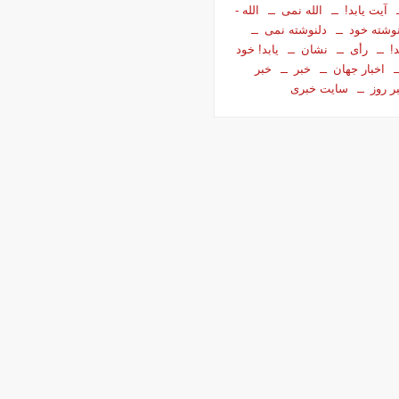
آیت ­یابد!
الله نمی
الله ­
وشته خود
دلنوشته نمی
!
رأی
نشان
­یابد! خود
اخبار جهان
خبر
خبر
ر روز
سایت خبری