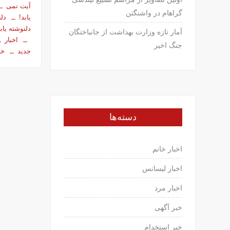
آیت نمی
گراهام در واشنگتن
یابد!
دلن
دلنوشته ­یابد
آمار تازه وزارت بهداشت از جانباختگان
اخبار
جنگ اخیر
جدید
خب
دسته‌ها
اخبار خانم
اخبار لیسانس
اخبار مرد
خبر آگهی
خبر استخدام