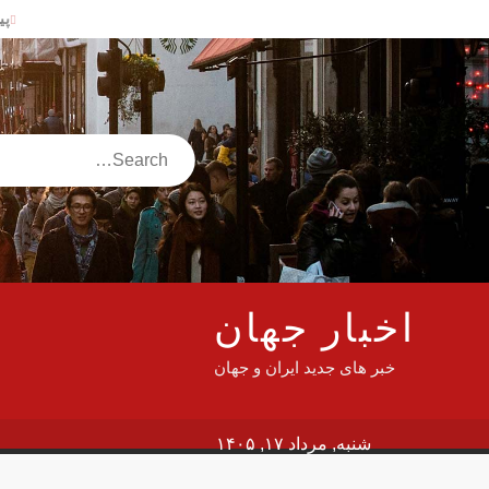
Ski
پی
t
شه
conten
آم
پی
سن
Search
دلار
سف
جا
این
وز
اخبار جهان
گز
خبر های جدید ایران و جهان
در
شنبه, مرداد ۱۷, ۱۴۰۵