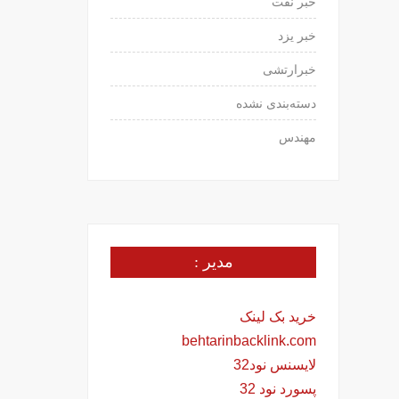
خبر نفت
خبر یزد
خبرارتشی
دسته‌بندی نشده
مهندس
مدیر :
خرید بک لینک
behtarinbacklink.com
لایسنس نود32
پسورد نود 32