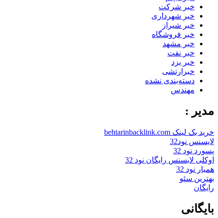
خبر شرکت
خبر شهرداری
خبر شیراز
خبر فروشگاه
خبر مشهد
خبر نفت
خبر یزد
خبرارتشی
دسته‌بندی نشده
مهندس
مدیر :
خرید بک لینک behtarinbacklink.com
لایسنس نود32
پسورد نود 32
اوکلی لایسنس رایگان نود 32
همیار نود 32
بهترین سئو
رایگان
بایگانی