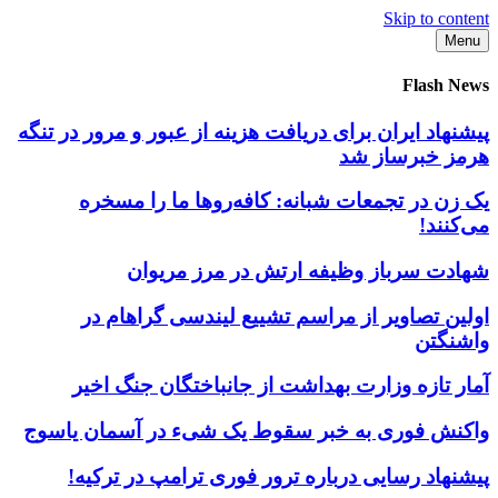
Skip to content
Menu
Flash News
پیشنهاد ایران برای دریافت هزینه از عبور و مرور در تنگه
هرمز خبرساز شد
یک زن در تجمعات شبانه: کافه‌روها ما را مسخره
می‌کنند!
شهادت سرباز وظیفه ارتش در مرز مریوان
اولین تصاویر از مراسم تشییع لیندسی گراهام در
واشنگتن
آمار تازه وزارت بهداشت از جانباختگان جنگ اخیر
واکنش فوری به خبر سقوط یک شیء در آسمان یاسوج
پیشنهاد رسایی درباره ترور فوری ترامپ در ترکیه!