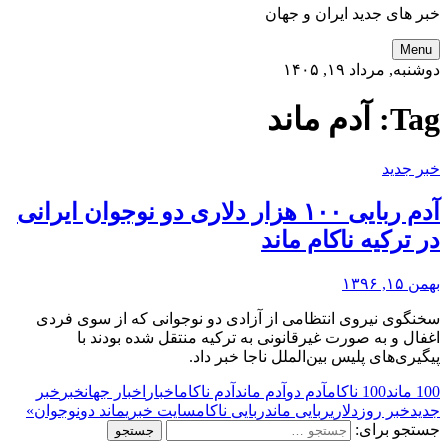
خبر های جدید ایران و جهان
Menu
دوشنبه, مرداد ۱۹, ۱۴۰۵
Tag:
آدم ماند
خبر جدید
آدم ربایی ۱۰۰ هزار دلاری دو نوجوان ایرانی
در ترکیه ناکام ماند
بهمن ۱۵, ۱۳۹۶
سخنگوی نیروی انتظامی از آزادی دو نوجوانی که از سوی فردی
اغفال و به صورت غیرقانونی به ترکیه منتقل شده بودند با
پیگیری‌های پلیس بین‌الملل ناجا خبر داد.
100 ماند
100 ناکام
آدم دو
آدم ماند
آدم ناکام
اخبار
اخبار جهان
خبر
خبر
جدید
خبر روز
دلاری
ربایی ماند
ربایی ناکام
سایت خبری
ماند دو
نوجوان»
جستجو برای: