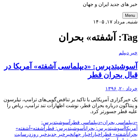
خبر های جدید ایران و جهان
Menu
شنبه, مرداد ۱۷, ۱۴۰۵
Tag:
آشفته» بحران
خبر دیپلم
آسوشیتدپرس: «دیپلماسی آشفته» آمریکا در
قبال بحران قطر
خرداد ۲۰, ۱۳۹۶
یک خبرگزاری آمریکایی با تاکید بر تناقض‌گویی‌های ترامپ، تیلرسون
و پنتاگون درباره بحران قطر، نوشت اظهارات تند ترامپ، ریاض را
علیه قطر جسورتر کرد.
«دیپلماسی بحران
«دیپلماسی قطر
آسوشیتدپرس:
آمریکا
آسوشیتدپرس: بحران
آسوشیتدپرس: قطر
آشفته»
آشفته»
بحران
آشفته» قطر
اخبار
اخبار جهان
خبر
خبر جدید
خبر روز
در
سایت