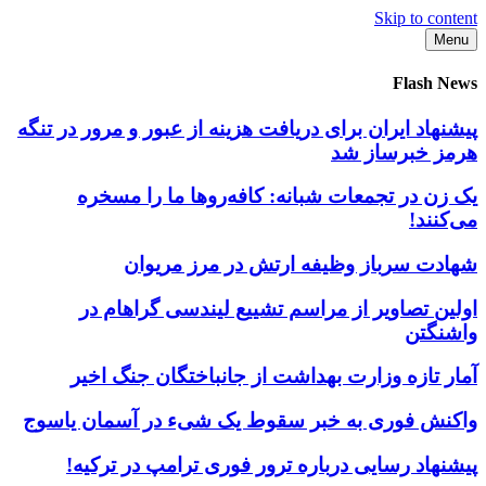
Skip to content
Menu
Flash News
پیشنهاد ایران برای دریافت هزینه از عبور و مرور در تنگه
هرمز خبرساز شد
یک زن در تجمعات شبانه: کافه‌روها ما را مسخره
می‌کنند!
شهادت سرباز وظیفه ارتش در مرز مریوان
اولین تصاویر از مراسم تشییع لیندسی گراهام در
واشنگتن
آمار تازه وزارت بهداشت از جانباختگان جنگ اخیر
واکنش فوری به خبر سقوط یک شیء در آسمان یاسوج
پیشنهاد رسایی درباره ترور فوری ترامپ در ترکیه!