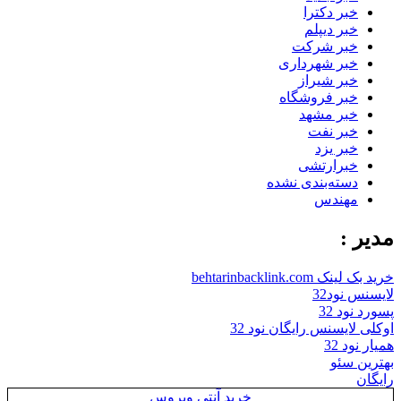
خبر دکترا
خبر دیپلم
خبر شرکت
خبر شهرداری
خبر شیراز
خبر فروشگاه
خبر مشهد
خبر نفت
خبر یزد
خبرارتشی
دسته‌بندی نشده
مهندس
مدیر :
خرید بک لینک behtarinbacklink.com
لایسنس نود32
پسورد نود 32
اوکلی لایسنس رایگان نود 32
همیار نود 32
بهترین سئو
رایگان
خرید آنتی ویروس