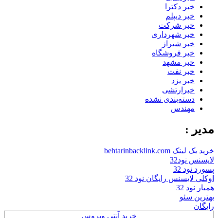
خبر دکترا
خبر دیپلم
خبر شرکت
خبر شهرداری
خبر شیراز
خبر فروشگاه
خبر مشهد
خبر نفت
خبر یزد
خبرارتشی
دسته‌بندی نشده
مهندس
مدیر :
خرید بک لینک behtarinbacklink.com
لایسنس نود32
پسورد نود 32
اوکلی لایسنس رایگان نود 32
همیار نود 32
بهترین سئو
رایگان
خرید آنتی ویروس