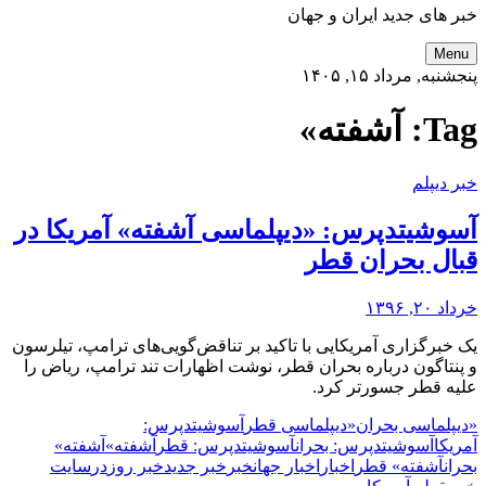
خبر های جدید ایران و جهان
Menu
پنجشنبه, مرداد ۱۵, ۱۴۰۵
Tag:
آشفته»
خبر دیپلم
آسوشیتدپرس: «دیپلماسی آشفته» آمریکا در
قبال بحران قطر
خرداد ۲۰, ۱۳۹۶
یک خبرگزاری آمریکایی با تاکید بر تناقض‌گویی‌های ترامپ، تیلرسون
و پنتاگون درباره بحران قطر، نوشت اظهارات تند ترامپ، ریاض را
علیه قطر جسورتر کرد.
«دیپلماسی بحران
«دیپلماسی قطر
آسوشیتدپرس:
آمریکا
آسوشیتدپرس: بحران
آسوشیتدپرس: قطر
آشفته»
آشفته»
بحران
آشفته» قطر
اخبار
اخبار جهان
خبر
خبر جدید
خبر روز
در
سایت