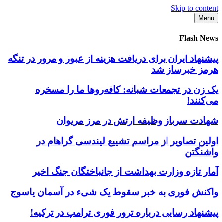
Skip to content
Menu
Flash News
پیشنهاد ایران برای دریافت هزینه از عبور و مرور در تنگه
هرمز خبرساز شد
یک زن در تجمعات شبانه: کافه‌روها ما را مسخره
می‌کنند!
شهادت سرباز وظیفه ارتش در مرز مریوان
اولین تصاویر از مراسم تشییع لیندسی گراهام در
واشنگتن
آمار تازه وزارت بهداشت از جانباختگان جنگ اخیر
واکنش فوری به خبر سقوط یک شیء در آسمان یاسوج
پیشنهاد رسایی درباره ترور فوری ترامپ در ترکیه!