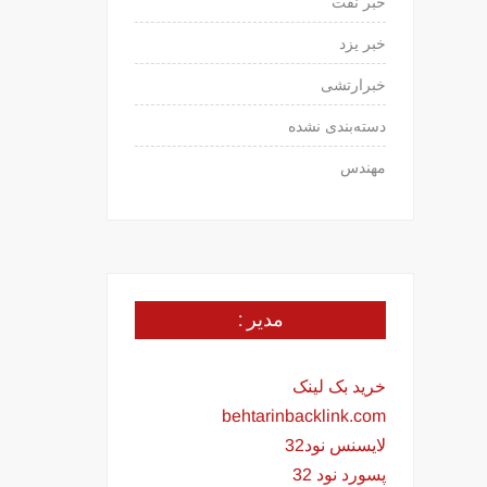
خبر نفت
خبر یزد
خبرارتشی
دسته‌بندی نشده
مهندس
مدیر :
خرید بک لینک
behtarinbacklink.com
لایسنس نود32
پسورد نود 32