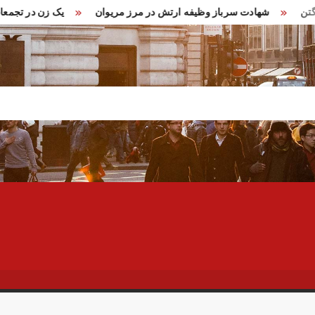
ر واشنگتن
شهادت سرباز وظیفه ارتش در مرز مریوان
یک زن در 