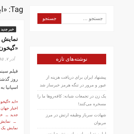
Tag:
«اب
جستجو
برای:
خبر جدید
نمایش «
«گیخون»
نوشته‌های تازه
آذر ۷, ۱۳۹۵
فیلم سینم
پیشنهاد ایران برای دریافت هزینه از
روز گذشت
عبور و مرور در تنگه هرمز خبرساز شد
اسپانیا به
یک زن در تجمعات شبانه: کافه‌روها ما را
«ابد «گیخو
مسخره می‌کنند!
اخبار جهان
جدید
خب
شهادت سرباز وظیفه ارتش در مرز
نمایش 
مریوان
نمایش یک
اولین تصاویر از مراسم تشییع لیندسی