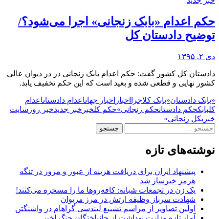
خبر جدید
حکم اعدام «بابک زنجانی» اجرا می‌شود؟/
توضیح دادستان کل
دی ۲, ۱۳۹۵
دادستان کل کشور گفت: حکم اعدام بابک زنجانی در در دیوان عالی
کشور نهایی و قطعی شده و بعید است که این حکم تخفیف یابد.
«بابک دادستان
«بابک کل
اجرا
اخبار
اخبار جهان
اعدام دادستان
اعدام
کل
بابک
حکم دادستان
حکم زنجانی»
حکم کل
خبر
خبر جدید
خبر روز
سایت
خبری
کل زنجانی»
جستجو
برای:
نوشته‌های تازه
پیشنهاد ایران برای دریافت هزینه از عبور و مرور در تنگه
هرمز خبرساز شد
یک زن در تجمعات شبانه: کافه‌روها ما را مسخره می‌کنند!
شهادت سرباز وظیفه ارتش در مرز مریوان
اولین تصاویر از مراسم تشییع لیندسی گراهام در واشنگتن
آمار تازه وزارت بهداشت از جانباختگان جنگ اخیر