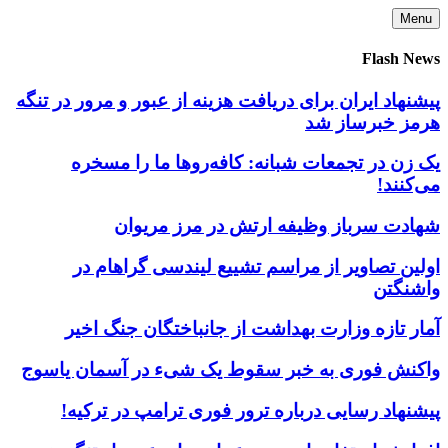
Skip
Menu
to
content
Flash News
پیشنهاد ایران برای دریافت هزینه از عبور و مرور در تنگه
هرمز خبرساز شد
یک زن در تجمعات شبانه: کافه‌روها ما را مسخره
می‌کنند!
شهادت سرباز وظیفه ارتش در مرز مریوان
اولین تصاویر از مراسم تشییع لیندسی گراهام در
واشنگتن
آمار تازه وزارت بهداشت از جانباختگان جنگ اخیر
واکنش فوری به خبر سقوط یک شیء در آسمان یاسوج
پیشنهاد رسایی درباره ترور فوری ترامپ در ترکیه!