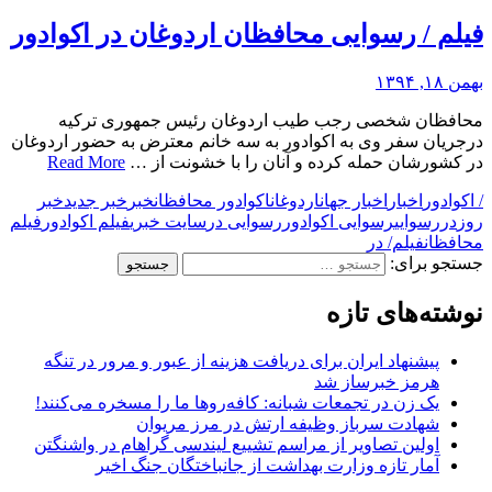
فیلم / رسوایی محافظان اردوغان در اکوادور
بهمن ۱۸, ۱۳۹۴
محافظان شخصی رجب طیب اردوغان رئیس جمهوری ترکیه
درجریان سفر وی به اکوادور به سه خانم معترض به حضور اردوغان
در کشورشان حمله کرده و آنان را با خشونت از …
Read More
/ اکوادور
اخبار
اخبار جهان
اردوغان
اکوادور محافظان
خبر
خبر جدید
خبر
روز
در
رسوایی
رسوایی اکوادور
رسوایی در
سایت خبری
فیلم اکوادور
فیلم
محافظان
فیلم/ در
جستجو برای:
نوشته‌های تازه
پیشنهاد ایران برای دریافت هزینه از عبور و مرور در تنگه
هرمز خبرساز شد
یک زن در تجمعات شبانه: کافه‌روها ما را مسخره می‌کنند!
شهادت سرباز وظیفه ارتش در مرز مریوان
اولین تصاویر از مراسم تشییع لیندسی گراهام در واشنگتن
آمار تازه وزارت بهداشت از جانباختگان جنگ اخیر