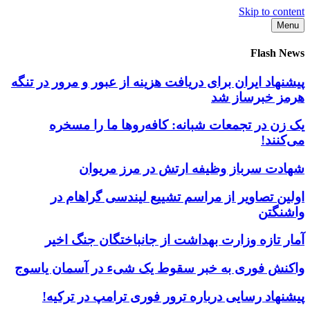
Skip to content
Menu
Flash News
پیشنهاد ایران برای دریافت هزینه از عبور و مرور در تنگه
هرمز خبرساز شد
یک زن در تجمعات شبانه: کافه‌روها ما را مسخره
می‌کنند!
شهادت سرباز وظیفه ارتش در مرز مریوان
اولین تصاویر از مراسم تشییع لیندسی گراهام در
واشنگتن
آمار تازه وزارت بهداشت از جانباختگان جنگ اخیر
واکنش فوری به خبر سقوط یک شیء در آسمان یاسوج
پیشنهاد رسایی درباره ترور فوری ترامپ در ترکیه!