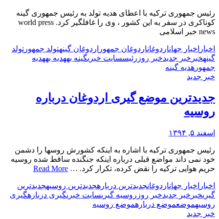
رئیس جمهوری ترکیه با اعطای هدیه تولد به رئیس جمهوری گینه
کوناکری در سفر به این کشور ، وی را غافلگیر کرد. world press
news خبر اسلامی
اخبار
اخبار جهان
اردوغان
اردوغان جمهور
اردوغان گینه
تولد جمهور
تولد
گینه
خبر
خبر جدید
خبر روز
رئیس
سایت خبری
گینه به
هدیه به
هدیه
جمهور
هدیه گینه
خبر جدید
جدیدترین موضع گیری اردوغان درباره
روسیه
اسفند ۵, ۱۳۹۴
رئیس جمهوری ترکیه با اشاره به اینکه کشورش روسها را دشمن
خود نمی داند مواضع قبلی درباره اینکه جنگنده ساقط شده روسیه
حریم هوایی ترکیه را نقض کرده، تکرار کرد. …
Read More
اخبار
اخبار جهان
اردوغان
جدیدترین درباره
جدیدترین روسیه
جدیدترین
گیری
خبر
خبر جدید
خبر روز
روسیه گیری
سایت خبری
گیری درباره
گیری
روسیه
موضع
موضع درباره
موضع روسیه
خبر جدید