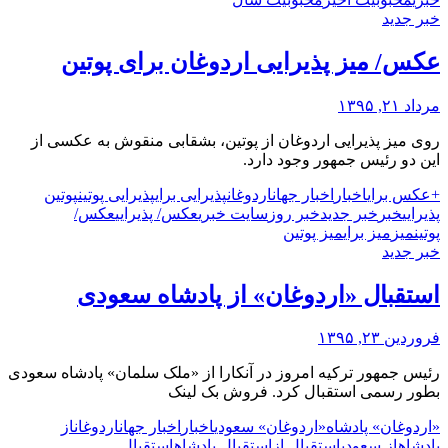
خبر جدید
عکس/ میز پذیرایی اردوغان برای پوتین
مرداد ۲۱, ۱۳۹۵
روی میز پذیرایی اردوغان از پوتین، بشقابی منقوش به عکسی از
این دو رئیس جمهور وجود دارد.
+عکس برای
اخبار
اخبار جهان
اردوغان
پذیرایی برای
پذیرایی پوتین
پوتین
پذیرایی
خبر
خبر جدید
خبر روز
سایت خبری
عکس/ پذیرایی
عکس/
پوتین
میز
میز برای
میز پوتین
خبر جدید
استقبال «اردوغان» از پادشاه سعودی
فروردین ۲۳, ۱۳۹۵
رئیس جمهور ترکیه امروز در آنکارا از «ملک سلمان» پادشاه سعودی
بطور رسمی استقبال کرد. فروش بک لینک
«اردوغان» پادشاه
«اردوغان» سعودی
اخبار
اخبار جهان
اردوغان
از
پادشاه
از سعودی
استقبال از
استقبال پادشاه
استقبال