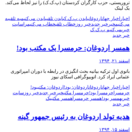
تروریستی، حزب کارگران کردستان (پ.ک.ک) را نیز لحاظ می‌کند.
بک لینک
اخبار
اخبار جهان
اردوغان
بایدن پ.ک.ک
بایدن تلقی
بایدن می‌کنیم
به تلقی
به
می‌کنیم
خبر
خبر جدید
خبر روز
خطاب تلقی
خطاب می‌کنیم
را
سایت
خبری
می‌کنیم پ.ک.ک
خبر جدید
همسر اردوغان: حرمسرا یک مکتب بود!
اسفند ۲۱, ۱۳۹۴
بانوی اول ترکیه بیانیه بحث انگیزی در رابطه با دوران امپراتوری
عثمانی ایراد کرد. اتوبیوگرافی اسکای نیوز
اخبار
اخبار جهان
اردوغان
اردوغان: بود!
اردوغان: مکتب
بود!
حرمسرا
حرمسرا بود!
حرمسرا مکتب
خبر
خبر جدید
خبر روز
سایت
خبری
همسر بود!
همسر حرمسرا
همسر مکتب
یک
خبر جدید
هدیه تولد اردوغان به رئیس جمهور گینه
اسفند ۱۵, ۱۳۹۴