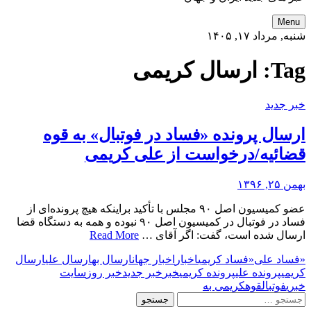
Menu
شنبه, مرداد ۱۷, ۱۴۰۵
Tag:
ارسال کریمی
خبر جدید
ارسال پرونده‌ «فساد در فوتبال» به قوه
قضائیه/درخواست از علی کریمی
بهمن ۲۵, ۱۳۹۶
عضو کمیسیون اصل ۹۰ مجلس با تأکید براینکه هیچ پرونده‌ای از
فساد در فوتبال در کمیسیون اصل ۹۰ نبوده و همه به دستگاه قضا
ارسال شده است، گفت: اگر آقای …
Read More
«فساد علی
«فساد کریمی
اخبار
اخبار جهان
ارسال به
ارسال علی
ارسال
کریمی
پرونده‌ علی
پرونده‌ کریمی
خبر
خبر جدید
خبر روز
سایت
خبری
فوتبال
قوه
کریمی به
جستجو