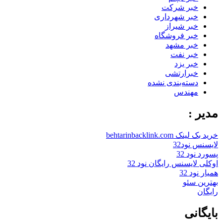
خبر شرکت
خبر شهرداری
خبر شیراز
خبر فروشگاه
خبر مشهد
خبر نفت
خبر یزد
خبرارتشی
دسته‌بندی نشده
مهندس
مدیر :
خرید بک لینک behtarinbacklink.com
لایسنس نود32
پسورد نود 32
اوکلی لایسنس رایگان نود 32
همیار نود 32
بهترین سئو
رایگان
بایگانی