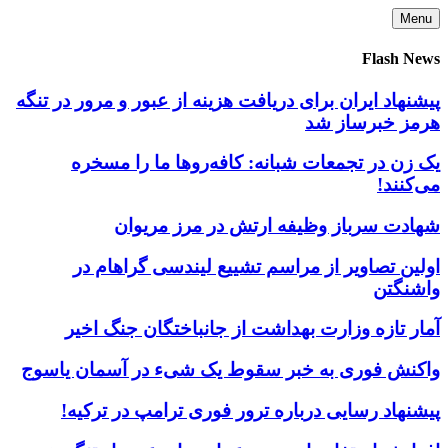
Skip
Menu
to
content
Flash News
پیشنهاد ایران برای دریافت هزینه از عبور و مرور در تنگه
هرمز خبرساز شد
یک زن در تجمعات شبانه: کافه‌روها ما را مسخره
می‌کنند!
شهادت سرباز وظیفه ارتش در مرز مریوان
اولین تصاویر از مراسم تشییع لیندسی گراهام در
واشنگتن
آمار تازه وزارت بهداشت از جانباختگان جنگ اخیر
واکنش فوری به خبر سقوط یک شیء در آسمان یاسوج
پیشنهاد رسایی درباره ترور فوری ترامپ در ترکیه!