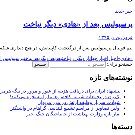
خبر جدید
پرسپولیس بعد از «هادی» دیگر نباخت
فروردین ۱, ۱۳۹۵
تیم فوتبال پرسپولیس پس از درگذشت کاپیتانش، در هیچ دیداری شک
«هادی»
اخبار
اخبار جهان
از دیگر
از نباخت
بعد
بعد دیگر
بعد نباخت
پرسپولیس از
جستجو برای:
نوشته‌های تازه
پیشنهاد ایران برای دریافت هزینه از عبور و مرور در تنگه هرم
یک زن در تجمعات شبانه: کافه‌روها ما را مسخره می‌کنند!
شهادت سرباز وظیفه ارتش در مرز مریوان
اولین تصاویر از مراسم تشییع لیندسی گراهام در واشنگتن
آمار تازه وزارت بهداشت از جانباختگان جنگ اخیر
دسته‌ها