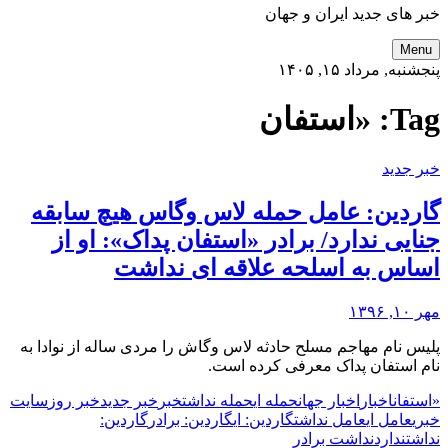
خبر های جدید ایران و جهان
Menu
پنجشنبه, مرداد ۱۵, ۱۴۰۵
Tag:
«استفان
خبر جدید
گاردین: عامل حمله لاس وگاس هیچ سابقه
جنایی ندارد/ برادر «استفان پداک»: او از
اساس به اسلحه علاقه ای نداشت
مهر ۱۰, ۱۳۹۶
پلیس نام مهاجم مسلح حادثه لاس وگاش را مردی ساله از نوادا به
نام استفان پداک معرفی کرده است.
«استفان
اخبار
اخبار جهان
حمله ای
حمله نداشت
خبر
خبر جدید
خبر روز
سایت
خبری
عامل ای
عامل نداشت
گاردین: ای
گاردین: برادر
گاردین:
نداشت
ندارد
نداشت برادر