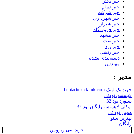
خبر دکترا
خبر دیپلم
خبر شرکت
خبر شهرداری
خبر شیراز
خبر فروشگاه
خبر مشهد
خبر نفت
خبر یزد
خبرارتشی
دسته‌بندی نشده
مهندس
مدیر :
خرید بک لینک behtarinbacklink.com
لایسنس نود32
پسورد نود 32
اوکلی لایسنس رایگان نود 32
همیار نود 32
بهترین سئو
رایگان
خرید آنتی ویروس