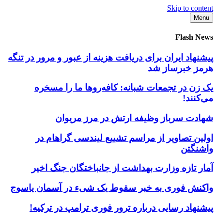
Skip to content
Menu
Flash News
پیشنهاد ایران برای دریافت هزینه از عبور و مرور در تنگه
هرمز خبرساز شد
یک زن در تجمعات شبانه: کافه‌روها ما را مسخره
می‌کنند!
شهادت سرباز وظیفه ارتش در مرز مریوان
اولین تصاویر از مراسم تشییع لیندسی گراهام در
واشنگتن
آمار تازه وزارت بهداشت از جانباختگان جنگ اخیر
واکنش فوری به خبر سقوط یک شیء در آسمان یاسوج
پیشنهاد رسایی درباره ترور فوری ترامپ در ترکیه!