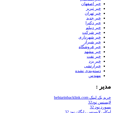
خبر اصفهان
خبر تبریز
خبر تهران
خبر جدید
خبر دکترا
خبر دیپلم
خبر شرکت
خبر شهرداری
خبر شیراز
خبر فروشگاه
خبر مشهد
خبر نفت
خبر یزد
خبرارتشی
دسته‌بندی نشده
مهندس
مدیر :
خرید بک لینک behtarinbacklink.com
لایسنس نود32
پسورد نود 32
اوکلی لایسنس رایگان نود 32