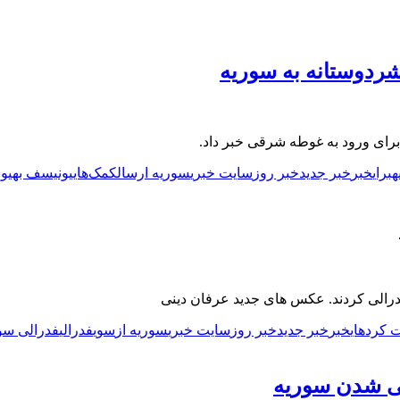
شردوستانه به سوریه
رای ورود به غوطه شرقی خبر داد.
ه
برای
خبر
خبر جدید
خبر روز
سایت خبری
سوریه ارسال
کمک‌های
یونیسف به
یو
الی کردند. عکس های جدید عرفان دینی
کردهای
خبر
خبر جدید
خبر روز
سایت خبری
سوریه از
سوی
فدرالی
فدرالی سو
لی شدن سوریه