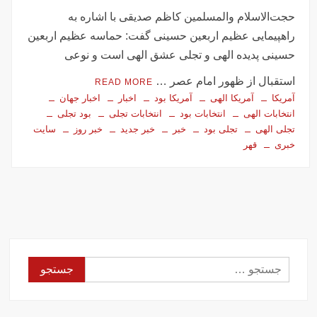
تصاویر تصادف زنجیره‌ای ۱۲ خودرو در تهران
حجت‌الاسلام والمسلمین کاظم صدیقی با اشاره به
سفر فوری وزیر خارجه پاکستان درباره توافق ایران
راهپیمایی عظیم اربعین حسینی گفت: حماسه عظیم اربعین
اولین جلسه امنیتی ایران و امارات پس از جنگ؟!
حسینی پدیده الهی و تجلی عشق الهی است و نوعی
جاسوسی اسرائیل از مقامات آمریکا در خصوص ایران
استقبال از ظهور امام عصر …
READ MORE
سفره عقدی که با پهپاد در میدان انقلاب برپا شد
آمریکا
آمریکا الهی
آمریکا بود
اخبار
اخبار جهان
این سه نفر بد اخلاق‌ترین ایرانی‌های ۲۴ ساعت اخیر هستند
انتخابات الهی
انتخابات بود
انتخابات تجلی
بود تجلی
تجلی الهی
تجلی بود
خبر
خبر جدید
خبر روز
سایت
خبری
قهر
آیت‌الله دژکام: قرآن و عترت کلید هویت و حل مشکلات فرهنگی
جامعه‌اند
وزش باد و غبار رقیق، پدیده غالب هوای کرمانشاه است
توییت خبرساز مشاور قالیباف درباره سفر نتانیاهو
گزارش خبرگزاری مهر از اعتراضات امروز در مشهد
بازداشت ۴ نفر در پی حمله به فرمانداری فسا
در ساعات اخیر اینترنت برخی مردم قطع شد
جستجو
جزئیات ناآرامیِ امروز در خیابان جمهوری تهران
برای: