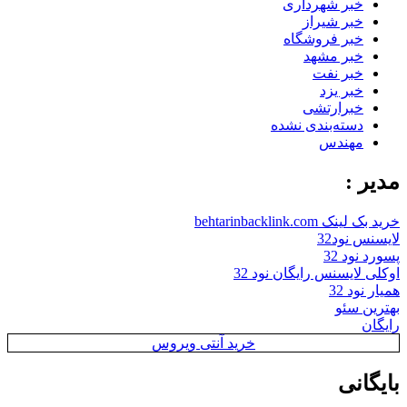
خبر شهرداری
خبر شیراز
خبر فروشگاه
خبر مشهد
خبر نفت
خبر یزد
خبرارتشی
دسته‌بندی نشده
مهندس
مدیر :
خرید بک لینک behtarinbacklink.com
لایسنس نود32
پسورد نود 32
اوکلی لایسنس رایگان نود 32
همیار نود 32
بهترین سئو
رایگان
خرید آنتی ویروس
بایگانی