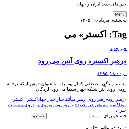
خبر های جدید ایران و جهان
Menu
پنجشنبه, مرداد ۱۵, ۱۴۰۵
Tag:
اکستر» می
خبر جدید
«رهبر اکستر» روی آنتن می رود
مرداد ۲۸, ۱۳۹۵
مستند زندگی مصطفی کمال پورتراب با عنوان «رهبر ارکستر» به
زودی روی آنتن شبکه چهار سیما می رود. لردگان
«رهبر رود
«رهبر روی
«رهبر می
آنتن
اخبار
اخبار جهان
اکستر»
اکستر»
رود
اکستر» می
خبر
خبر جدید
خبر روز
رود روی
روی رود
روی می
سایت
خبری
جستجو برای:
نوشته‌های تازه