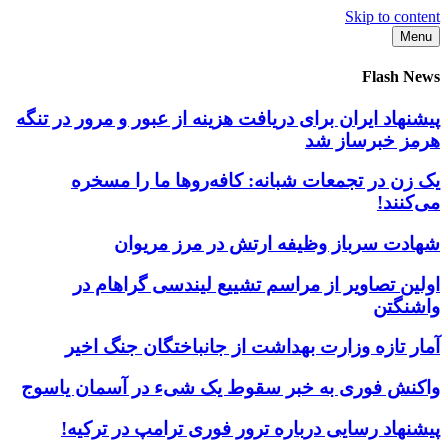
Skip to content
Menu
Flash News
پیشنهاد ایران برای دریافت هزینه از عبور و مرور در تنگه
هرمز خبرساز شد
یک زن در تجمعات شبانه: کافه‌روها ما را مسخره
می‌کنند!
شهادت سرباز وظیفه ارتش در مرز مریوان
اولین تصاویر از مراسم تشییع لیندسی گراهام در
واشنگتن
آمار تازه وزارت بهداشت از جانباختگان جنگ اخیر
واکنش فوری به خبر سقوط یک شیء در آسمان یاسوج
پیشنهاد رسایی درباره ترور فوری ترامپ در ترکیه!