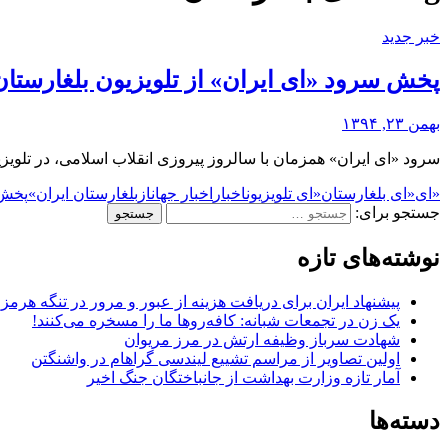
خبر جدید
پخش سرود «ای ایران» از تلویزیون بلغارستان
بهمن ۲۳, ۱۳۹۴
سرود «ای ایران» همزمان با سالروز پیروزی انقلاب اسلامی، در تلویزی
«ای
«ای بلغارستان
«ای تلویزیون
اخبار
اخبار جهان
از
بلغارستان ایران»
پخش 
جستجو برای:
نوشته‌های تازه
پیشنهاد ایران برای دریافت هزینه از عبور و مرور در تنگه هرم
یک زن در تجمعات شبانه: کافه‌روها ما را مسخره می‌کنند!
شهادت سرباز وظیفه ارتش در مرز مریوان
اولین تصاویر از مراسم تشییع لیندسی گراهام در واشنگتن
آمار تازه وزارت بهداشت از جانباختگان جنگ اخیر
دسته‌ها