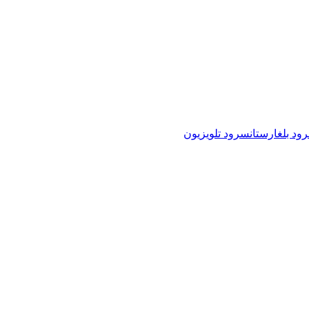
ود بلغارستان
سرود تلویزیون