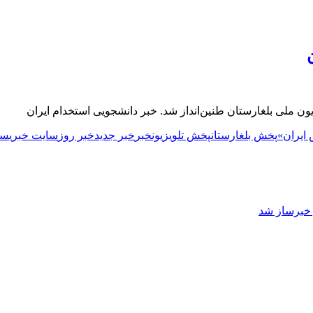
ون ملی بلغارستان طنین‌انداز شد. خبر دانشجویی استخدام ایران
ایران»
پخش بلغارستان
پخش تلویزیون
خبر
خبر جدید
خبر روز
سایت خبری
سر
ز خبرساز شد