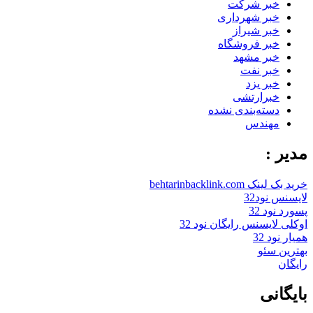
خبر شرکت
خبر شهرداری
خبر شیراز
خبر فروشگاه
خبر مشهد
خبر نفت
خبر یزد
خبرارتشی
دسته‌بندی نشده
مهندس
مدیر :
خرید بک لینک behtarinbacklink.com
لایسنس نود32
پسورد نود 32
اوکلی لایسنس رایگان نود 32
همیار نود 32
بهترین سئو
رایگان
بایگانی