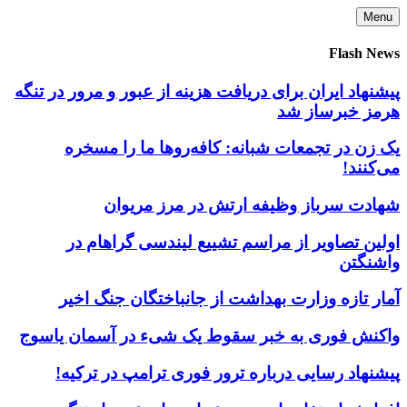
Skip
Menu
to
content
Flash News
پیشنهاد ایران برای دریافت هزینه از عبور و مرور در تنگه
هرمز خبرساز شد
یک زن در تجمعات شبانه: کافه‌روها ما را مسخره
می‌کنند!
شهادت سرباز وظیفه ارتش در مرز مریوان
اولین تصاویر از مراسم تشییع لیندسی گراهام در
واشنگتن
آمار تازه وزارت بهداشت از جانباختگان جنگ اخیر
واکنش فوری به خبر سقوط یک شیء در آسمان یاسوج
پیشنهاد رسایی درباره ترور فوری ترامپ در ترکیه!