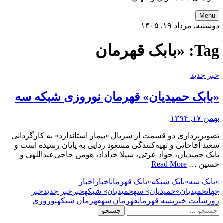
Menu
دوشنبه, مرداد ۱۹, ۱۴۰۵
Tag:
«بابک قهرمان
خبر جدید
«بابک حمیدیان» قهرمان نوروزی شبکه سه
بهمن ۱۷, ۱۳۹۴
تصویربرداری دو قسمت از سریال «بیمار استاندارد» به کارگردانی
سعید آقاخانی و تهیه‌کنندگی مسعود ردایی به پایان رسیده است و
بابک حمیدیان، جواد عزتی، شیلا خداداد، هومن حاجی‌عبداللهی و
حسین …
Read More
«بابک سه
«بابک شبکه
«بابک قهرمان
اخبار
اخبار
جهان
حمیدیان»
حمیدیان» سه
حمیدیان» شبکه
خبر
خبر جدید
خبر
روز
سایت خبری
سه قهرمان
قهرمان سه
قهرمان شبکه
نوروزی
جستجو
برای: