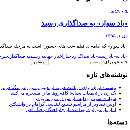
خبر جدید
«باد سوار» به صداگذاری رسید
دی ۱, ۱۳۹۵
«باد سوار» که ادامه ی فیلم «بچه های جسور» است به مرحله صداگذ
«باد به
«باد رسید
«باد صداگذاری
اخبار
اخبار جهان
به رسید
به صداگذاری
خبر
خ
جستجو برای:
نوشته‌های تازه
پیشنهاد ایران برای دریافت هزینه از عبور و مرور در تنگه هرم
یک زن در تجمعات شبانه: کافه‌روها ما را مسخره می‌کنند!
شهادت سرباز وظیفه ارتش در مرز مریوان
اولین تصاویر از مراسم تشییع لیندسی گراهام در واشنگتن
آمار تازه وزارت بهداشت از جانباختگان جنگ اخیر
دسته‌ها