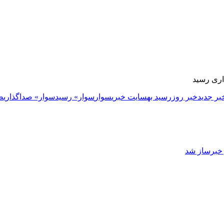
اری رسید
بر جدید
خبر روز
رسید به
سایت خبری
سوار
سوار» رسید
سوار» صداگذاری
ص
ز خبرساز شد