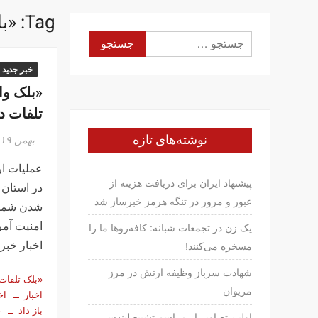
Tag:
«ب
جستجو
برای:
خبر جدید
«بلک وات
تلفات دا
نوشته‌های تازه
بهمن ۱۹, ۱۳۹۴
عملیات ا
پیشنهاد ایران برای دریافت هزینه از
در استان 
عبور و مرور در تنگه هرمز خبرساز شد
شدن شمار
امنیت آمر
یک زن در تجمعات شبانه: کافه‌روها ما را
اخبار خبر
مسخره می‌کنند!
شهادت سرباز وظیفه ارتش در مرز
«بلک تلفات
مریوان
اخبار
اخ
باز داد
خ
اولین تصاویر از مراسم تشییع لیندسی