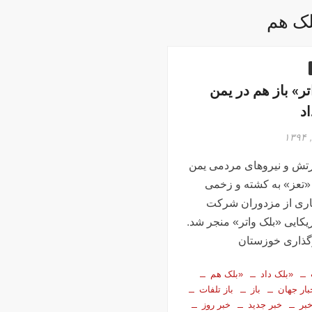
لک هم
ر» باز هم در یمن
د
رتش و نیروهای مردمی یمن
«تعز» به کشته و زخمی
ی از مزدوران شرکت
یکایی «بلک واتر» منجر شد.
گذاری خوزستان
«بلک داد
«بلک هم
بار جهان
باز
باز تلفات
بر
خبر جدید
خبر روز