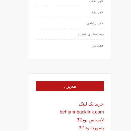
خبر نفت
خبر یزد
خبرارتشی
دسته‌بندی نشده
مهندس
مدیر :
خرید بک لینک
behtarinbacklink.com
لایسنس نود32
پسورد نود 32