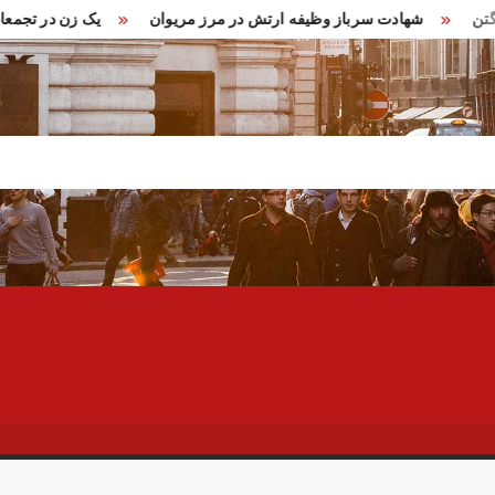
در واشنگتن
شهادت سرباز وظیفه ارتش در مرز مریوان
یک زن د