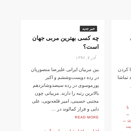
خبر جدید
چه کسی بهترین مربی جهان
است؟
آذر ۷, ۱۳۹۶
ا کردن
بین مربیان ایرانی علیرضا منصوریان
د تماشا
در رده دویست‌وششم و اکبر
پورموسوی در رده سیصدوشانزدهم
بالاترین رتبه را دارند. مربیانی چون
مجتبی حسینی، امیر قلعه‌نویی، علی
با
دایی و فراز کمالوند در …
READ MORE
ن
یت
اخبار
اخبار جهان
است؟ بهترین