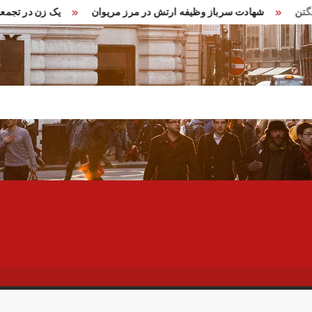
 در واشنگتن
شهادت سرباز وظیفه ارتش در مرز مریوان
یک زن د