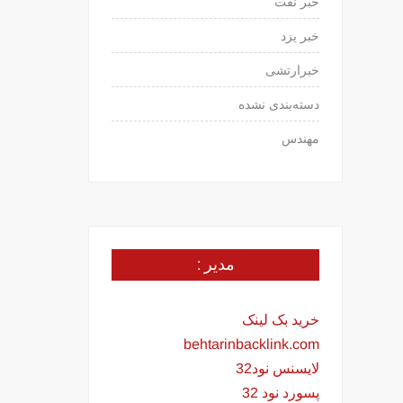
خبر نفت
خبر یزد
خبرارتشی
دسته‌بندی نشده
مهندس
مدیر :
خرید بک لینک
behtarinbacklink.com
لایسنس نود32
پسورد نود 32