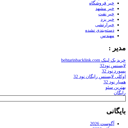
خبر فروشگاه
خبر مشهد
خبر نفت
خبر یزد
خبرارتشی
دسته‌بندی نشده
مهندس
مدیر :
خرید بک لینک behtarinbacklink.com
لایسنس نود32
پسورد نود 32
اوکلی لایسنس رایگان نود 32
همیار نود 32
بهترین سئو
رایگان
بایگانی
آگوست 2026