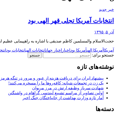
خبر جدید
انتخابات آمریکا تجلی قهر الهی بود
آذر ۵, ۱۳۹۵
حجت‌الاسلام والمسلمین کاظم صدیقی با اشاره به راهپیمایی عظیم
آمریکا
آمریکا الهی
آمریکا بود
اخبار
اخبار جهان
انتخابات الهی
انتخابات بود
انتخ
جستجو برای:
نوشته‌های تازه
پیشنهاد ایران برای دریافت هزینه از عبور و مرور در تنگه هرم
یک زن در تجمعات شبانه: کافه‌روها ما را مسخره می‌کنند!
شهادت سرباز وظیفه ارتش در مرز مریوان
اولین تصاویر از مراسم تشییع لیندسی گراهام در واشنگتن
آمار تازه وزارت بهداشت از جانباختگان جنگ اخیر
دسته‌ها